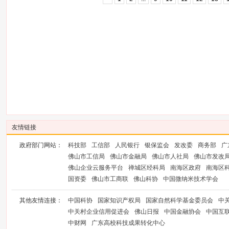
友情链接
政府部门网站：
科技部
工信部
人民银行
银保监会
发改委
商务部
广
佛山市工信局
佛山市金融局
佛山市人社局
佛山市发改
佛山企业云服务平台
禅城区经科局
南海区政府
南海区
国资委
佛山市工商联
佛山科协
中国微纳米技术学会
其他友情连接：
中国科协
国家知识产权局
国家自然科学基金委员会
中
中关村企业信用促进会
佛山日报
中国金融协会
中国互
中财网
广东高校科技成果转化中心