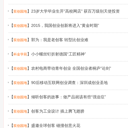
【
】
23岁大学毕业生开"高校网店" 获百万级别天使投资
双创园地
【
】
2015，我国创业创新将进入“黄金时期”
双创园地
【
】
郭为：我是老创客 转型比创业难
双创园地
【
】
小小螺丝钉折射德国“工匠精神”
科金学苑
【
】
农村电商带动青年创业 全国创业者桐庐“论剑”
双创园地
【
】
90后移动互联网创业调查：深圳成创业圣地
双创园地
【
】
倾听创客的故事：做产品就该有些“强迫症”
双创园地
【
】
创客为工业设计 插上腾飞翅膀
双创园地
【
】
盛邀全球创客 碰撞创意火花
双创园地