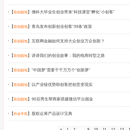
【
】
佛科大毕业生创业带来“科技课堂”孵化“小创客”
双创园地
【
】
青岛发布创新创业创客“39条”政策
双创园地
【
】
互联网金融如何支持大众创业万众创新？
双创园地
【
】
讲讲我们的创业故事：我的电商转型之路
双创园地
【
】
“中国梦”需要千千万万个“创新梦”
双创园地
【
】
以产业链优势助创客把创意变现实
双创园地
【
】
90后男生帮商家搭建微信平台掘金
双创园地
【
】
股权众筹产品设计宝典
科金学苑
<
1
2
...
9
10
11
12
13