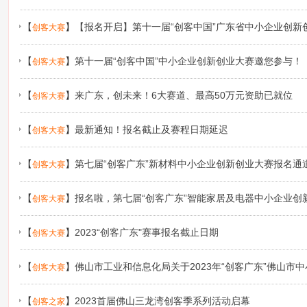
【
】
【报名开启】第十一届“创客中国”广东省中小企业创新
创客大赛
东”大赛启动！9大领域等你来战
【
】
第十一届“创客中国”中小企业创新创业大赛邀您参与！
创客大赛
【
】
来广东，创未来！6大赛道、最高50万元资助已就位
创客大赛
【
】
最新通知！报名截止及赛程日期延迟
创客大赛
【
】
第七届“创客广东”新材料中小企业创新创业大赛报名通
创客大赛
【
】
报名啦，第七届“创客广东”智能家居及电器中小企业创
创客大赛
【
】
2023“创客广东"赛事报名截止日期
创客大赛
【
】
佛山市工业和信息化局关于2023年“创客广东”佛山市
创客大赛
赛项目承办机构的公示
【
】
2023首届佛山三龙湾创客季系列活动启幕
创客之家