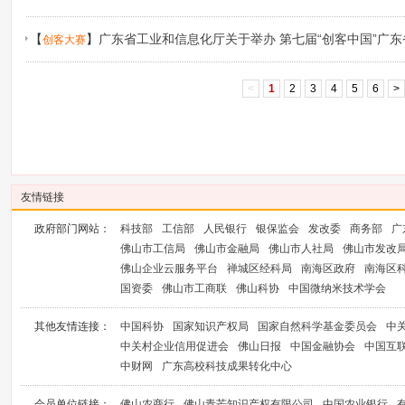
【
】
广东省工业和信息化厅关于举办 第七届“创客中国”广东
创客大赛
暨第六届“创客广东”大赛的通知
<
1
2
3
4
5
6
>
友情链接
政府部门网站：
科技部
工信部
人民银行
银保监会
发改委
商务部
广
佛山市工信局
佛山市金融局
佛山市人社局
佛山市发改
佛山企业云服务平台
禅城区经科局
南海区政府
南海区
国资委
佛山市工商联
佛山科协
中国微纳米技术学会
其他友情连接：
中国科协
国家知识产权局
国家自然科学基金委员会
中
中关村企业信用促进会
佛山日报
中国金融协会
中国互
中财网
广东高校科技成果转化中心
会员单位链接：
佛山农商行
佛山青芒知识产权有限公司
中国农业银行