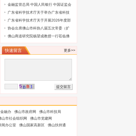
省级企业技术中心（第25批）认定的通
金融监管总局 中国人民银行 中国证监会
知
财政部关于健全金融机构治理的实施意
广东省科学技术厅关于举办广东省科技
见
保险后奖补管理办法及2027年广东省科
广东省科学技术厅关于开展2026年度部
技与金融结合专项申报指南政策解读培
级科技型企业孵化器推荐工作的通知
协会出席佛山市科协八届五次常委（扩
训会的通知
大）会议
佛山商道研究院杨望成教授一行莅临佛
山市科技金融协会调研指导
快速留言
更多>>
省金融办
佛山市政府网
佛山市科技局
佛山市社会组织网
佛山市党建网
新闻办公室
佛山国家高新区
佛山扶持通