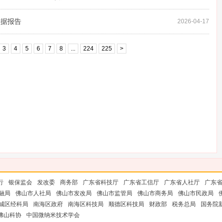
数据报告
2026-04-17
3
4
5
6
7
8
...
224
225
>
行
银保监会
发改委
商务部
广东省科技厅
广东省工信厅
广东省人社厅
广东
融局
佛山市人社局
佛山市发改局
佛山市监管局
佛山市商务局
佛山市民政局
城区经科局
南海区政府
南海区科技局
顺德区科技局
财政部
税务总局
国务院
佛山科协
中国微纳米技术学会