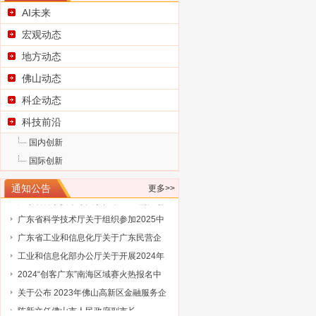
AI未来
宏观动态
地方动态
佛山动态
科企动态
科技前沿
国内创新
国际创新
通知公告
更多>>
广东省科学技术厅关于征集2025浦江创
新论坛—全球技术转移大会参展项目
广东省科学技术厅关于组织参加2025中
国国际大数据产业博览会的通知
广东省工业和信息化厅关于广东民营企
业家智库成员（第三批）名单的通告
工业和信息化部办公厅关于开展2024年
工业废水循环利用典型案例征集工作的
2024“创客广东”南海区域赛火热报名中
通知
关于公布 2023年佛山高新区金融服务企
业大赛评选结果的通知
陈新文任佛山市人民政府副市长