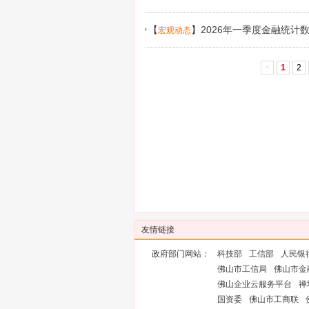
贷款业务有关事宜的通知》答记者问
【
】
2026年一季度金融统计
宏观动态
<
1
2
友情链接
政府部门网站：
科技部
工信部
人民银
佛山市工信局
佛山市金
佛山企业云服务平台
禅
国资委
佛山市工商联