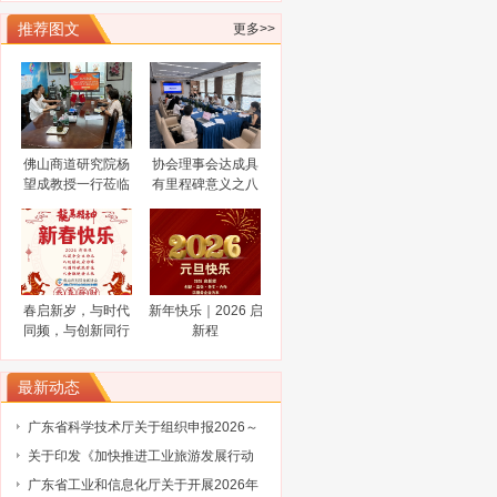
谋而后动，打非“一击必中”
推荐图文
更多>>
关于协会队伍建设的通知（工行）
关于协会队伍建设的通知（奥博信息）
广东省科学技术厅关于征集2025浦江创
新论坛—全球技术转移大会参展项目
广东省科学技术厅关于组织参加2025中
国国际大数据产业博览会的通知
广东省工业和信息化厅关于广东民营企
佛山商道研究院杨
协会理事会达成具
业家智库成员（第三批）名单的通告
工业和信息化部办公厅关于开展2024年
望成教授一行莅临
有里程碑意义之八
佛山市科技金融协
大共识
工业废水循环利用典型案例征集工作的
2024“创客广东”南海区域赛火热报名中
会调研指导
通知
关于公布 2023年佛山高新区金融服务企
业大赛评选结果的通知
陈新文任佛山市人民政府副市长
谋而后动，打非“一击必中”
春启新岁，与时代
新年快乐｜2026 启
关于协会队伍建设的通知（工行）
同频，与创新同行
新程
关于协会队伍建设的通知（奥博信息）
最新动态
广东省科学技术厅关于组织申报2026～
2027年度省重点领域研发计划“智能机器
关于印发《加快推进工业旅游发展行动
人”专项项目的通知
计划（2026-2030年）》的通知
广东省工业和信息化厅关于开展2026年