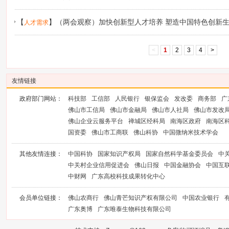
【
】
（两会观察）加快创新型人才培养 塑造中国特色创新
人才需求
<
1
2
3
4
>
友情链接
政府部门网站：
科技部
工信部
人民银行
银保监会
发改委
商务部
广
佛山市工信局
佛山市金融局
佛山市人社局
佛山市发改
佛山企业云服务平台
禅城区经科局
南海区政府
南海区
国资委
佛山市工商联
佛山科协
中国微纳米技术学会
其他友情连接：
中国科协
国家知识产权局
国家自然科学基金委员会
中
中关村企业信用促进会
佛山日报
中国金融协会
中国互
中财网
广东高校科技成果转化中心
会员单位链接：
佛山农商行
佛山青芒知识产权有限公司
中国农业银行
广东奥博
广东唯泰生物科技有限公司