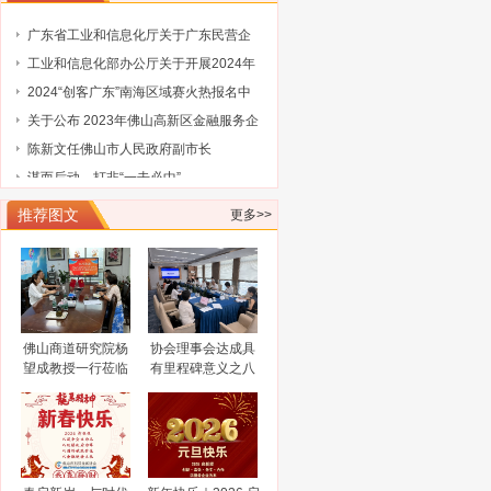
国国际大数据产业博览会的通知
广东省工业和信息化厅关于广东民营企
业家智库成员（第三批）名单的通告
工业和信息化部办公厅关于开展2024年
工业废水循环利用典型案例征集工作的
2024“创客广东”南海区域赛火热报名中
通知
关于公布 2023年佛山高新区金融服务企
业大赛评选结果的通知
陈新文任佛山市人民政府副市长
谋而后动，打非“一击必中”
关于协会队伍建设的通知（工行）
关于协会队伍建设的通知（奥博信息）
推荐图文
更多>>
广东省科学技术厅关于征集2025浦江创
新论坛—全球技术转移大会参展项目
广东省科学技术厅关于组织参加2025中
国国际大数据产业博览会的通知
广东省工业和信息化厅关于广东民营企
业家智库成员（第三批）名单的通告
工业和信息化部办公厅关于开展2024年
佛山商道研究院杨
协会理事会达成具
工业废水循环利用典型案例征集工作的
2024“创客广东”南海区域赛火热报名中
望成教授一行莅临
有里程碑意义之八
通知
关于公布 2023年佛山高新区金融服务企
佛山市科技金融协
大共识
会调研指导
业大赛评选结果的通知
陈新文任佛山市人民政府副市长
谋而后动，打非“一击必中”
关于协会队伍建设的通知（工行）