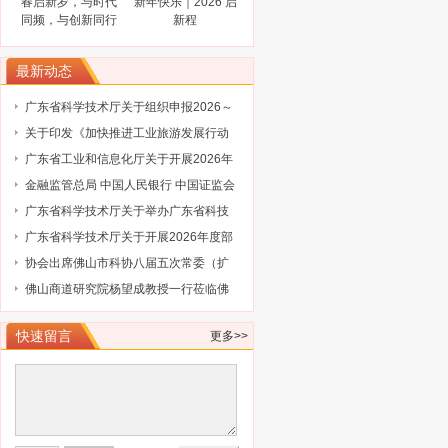
春启新岁，与时代
新年快乐｜2026 启
关于协会队伍建设的通知（奥博信息）
同频，与创新同行
新程
最新动态
广东省科学技术厅关于组织申报2026～
2027年度省重点领域研发计划“智能机器
关于印发《加快推进工业旅游发展行动
人”专项项目的通知
计划（2026-2030年）》的通知
广东省工业和信息化厅关于开展2026年
省级企业技术中心（第25批）认定的通
金融监管总局 中国人民银行 中国证监会
知
财政部关于健全金融机构治理的实施意
广东省科学技术厅关于举办广东省科技
见
保险后奖补管理办法及2027年广东省科
广东省科学技术厅关于开展2026年度部
技与金融结合专项申报指南政策解读培
级科技型企业孵化器推荐工作的通知
协会出席佛山市科协八届五次常委（扩
训会的通知
大）会议
佛山商道研究院杨望成教授一行莅临佛
山市科技金融协会调研指导
快速留言
更多>>