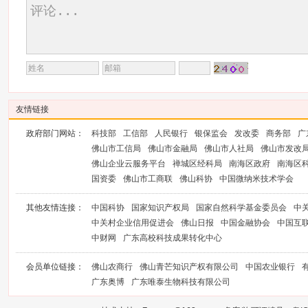
友情链接
政府部门网站：
科技部
工信部
人民银行
银保监会
发改委
商务部
广
佛山市工信局
佛山市金融局
佛山市人社局
佛山市发改
佛山企业云服务平台
禅城区经科局
南海区政府
南海区
国资委
佛山市工商联
佛山科协
中国微纳米技术学会
其他友情连接：
中国科协
国家知识产权局
国家自然科学基金委员会
中
中关村企业信用促进会
佛山日报
中国金融协会
中国互
中财网
广东高校科技成果转化中心
会员单位链接：
佛山农商行
佛山青芒知识产权有限公司
中国农业银行
广东奥博
广东唯泰生物科技有限公司