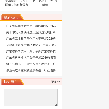
春启新岁，与时代
新年快乐｜2026 启
同频，与创新同行
新程
最新动态
广东省科学技术厅关于组织申报2026～
2027年度省重点领域研发计划“智能机器
关于印发《加快推进工业旅游发展行动
人”专项项目的通知
计划（2026-2030年）》的通知
广东省工业和信息化厅关于开展2026年
省级企业技术中心（第25批）认定的通
金融监管总局 中国人民银行 中国证监会
知
财政部关于健全金融机构治理的实施意
广东省科学技术厅关于举办广东省科技
见
保险后奖补管理办法及2027年广东省科
广东省科学技术厅关于开展2026年度部
技与金融结合专项申报指南政策解读培
级科技型企业孵化器推荐工作的通知
协会出席佛山市科协八届五次常委（扩
训会的通知
大）会议
佛山商道研究院杨望成教授一行莅临佛
山市科技金融协会调研指导
快速留言
更多>>