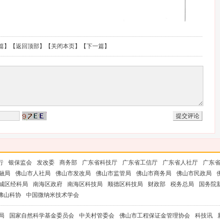
篇
】【
返回顶部
】【
关闭本页
】【
下一篇
】
行
银保监会
发改委
商务部
广东省科技厅
广东省工信厅
广东省人社厅
广东
融局
佛山市人社局
佛山市发改局
佛山市监管局
佛山市商务局
佛山市民政局
城区经科局
南海区政府
南海区科技局
顺德区科技局
财政部
税务总局
国务院
佛山科协
中国微纳米技术学会
局
国家自然科学基金委员会
中关村管委会
佛山市工程保证金管理协会
科技讯