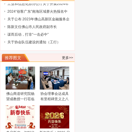
业家智库成员（第三批）名单的通告
工业和信息化部办公厅关于开展2024年
工业废水循环利用典型案例征集工作的
2024“创客广东”南海区域赛火热报名中
通知
关于公布 2023年佛山高新区金融服务企
业大赛评选结果的通知
陈新文任佛山市人民政府副市长
谋而后动，打非“一击必中”
关于协会队伍建设的通知（工行）
关于协会队伍建设的通知（奥博信息）
广东省科学技术厅关于征集2025浦江创
推荐图文
更多>>
新论坛—全球技术转移大会参展项目
广东省科学技术厅关于组织参加2025中
国国际大数据产业博览会的通知
广东省工业和信息化厅关于广东民营企
业家智库成员（第三批）名单的通告
工业和信息化部办公厅关于开展2024年
工业废水循环利用典型案例征集工作的
2024“创客广东”南海区域赛火热报名中
通知
关于公布 2023年佛山高新区金融服务企
佛山商道研究院杨
协会理事会达成具
望成教授一行莅临
有里程碑意义之八
业大赛评选结果的通知
陈新文任佛山市人民政府副市长
佛山市科技金融协
大共识
谋而后动，打非“一击必中”
会调研指导
关于协会队伍建设的通知（工行）
关于协会队伍建设的通知（奥博信息）