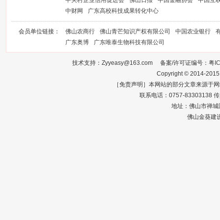
中关村企业信用促进会
佛山日报
中国金融协会
中国互
中财网
广东高校科技成果转化中心
会员单位链接：
佛山农商行
佛山青芒知识产权有限公司
中国农业银行
广东奥博
广东唯泰生物科技有限公司
技术支持：Zyyeasy@163.com 备案/许可证编号：
粤I
Copyright © 2014-2015
［免责声明］本网站的部分文章来源于网
联系电话：0757-83303138 传真：0
地址：佛山市禅城区
佛山金葵建