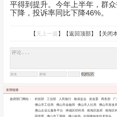
平得到提升。今年上半年，群众
下降，投诉率同比下降46%。
【
无上一篇
】【
返回顶部
】【
关闭
友情链接
政府部门网站：
科技部
工信部
人民银行
银保监会
发改委
商务部
广
佛山市工信局
佛山市金融局
佛山市人社局
佛山市发改
佛山企业云服务平台
禅城区经科局
南海区政府
南海区
国资委
佛山市工商联
佛山科协
中国微纳米技术学会