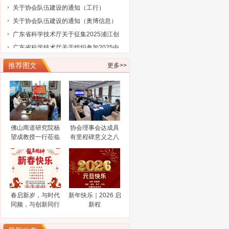
业家智库成员（第三批）名单的通告
工业和信息化部办公厅关于开展2024年
工业废水循环利用典型案例征集工作的
2024“创客广东”南海区域赛火热报名中
通知
关于公布 2023年佛山高新区金融服务企
业大赛评选结果的通知
陈新文任佛山市人民政府副市长
推荐图文
更多>>
谋而后动，打非“一击必中”
关于协会队伍建设的通知（工行）
关于协会队伍建设的通知（奥博信息）
广东省科学技术厅关于征集2025浦江创
新论坛—全球技术转移大会参展项目
广东省科学技术厅关于组织参加2025中
佛山商道研究院杨
协会理事会达成具
国国际大数据产业博览会的通知
广东省工业和信息化厅关于广东民营企
望成教授一行莅临
有里程碑意义之八
业家智库成员（第三批）名单的通告
工业和信息化部办公厅关于开展2024年
佛山市科技金融协
大共识
会调研指导
工业废水循环利用典型案例征集工作的
2024“创客广东”南海区域赛火热报名中
通知
关于公布 2023年佛山高新区金融服务企
业大赛评选结果的通知
陈新文任佛山市人民政府副市长
春启新岁，与时代
新年快乐｜2026 启
谋而后动，打非“一击必中”
同频，与创新同行
新程
关于协会队伍建设的通知（工行）
关于协会队伍建设的通知（奥博信息）