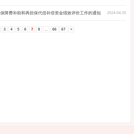
资担保降费补助和再担保代偿补偿资金绩效评价工作的通知
2024-04-25
3
4
5
6
7
8
...
66
67
>