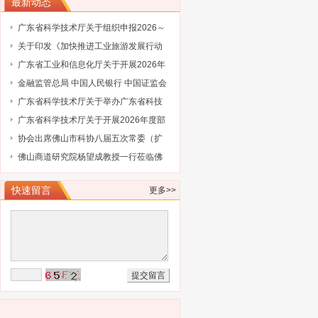
最新动态
广东省科学技术厅关于组织申报2026～
2027年度省重点领域研发计划“智能机器
关于印发《加快推进工业旅游发展行动
人”专项项目的通知
计划（2026-2030年）》的通知
广东省工业和信息化厅关于开展2026年
省级企业技术中心（第25批）认定的通
金融监管总局 中国人民银行 中国证监会
知
财政部关于健全金融机构治理的实施意
广东省科学技术厅关于举办广东省科技
见
保险后奖补管理办法及2027年广东省科
广东省科学技术厅关于开展2026年度部
技与金融结合专项申报指南政策解读培
级科技型企业孵化器推荐工作的通知
协会出席佛山市科协八届五次常委（扩
训会的通知
大）会议
佛山商道研究院杨望成教授一行莅临佛
山市科技金融协会调研指导
快速留言
更多>>