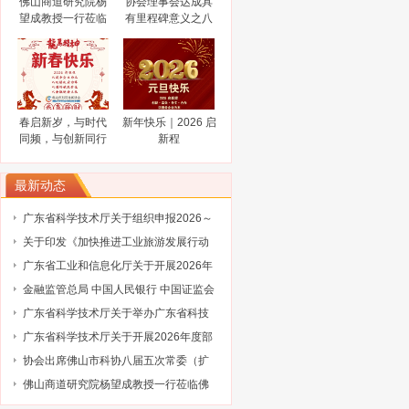
佛山商道研究院杨
协会理事会达成具
业大赛评选结果的通知
陈新文任佛山市人民政府副市长
望成教授一行莅临
有里程碑意义之八
谋而后动，打非“一击必中”
佛山市科技金融协
大共识
会调研指导
关于协会队伍建设的通知（工行）
关于协会队伍建设的通知（奥博信息）
春启新岁，与时代
新年快乐｜2026 启
同频，与创新同行
新程
最新动态
广东省科学技术厅关于组织申报2026～
2027年度省重点领域研发计划“智能机器
关于印发《加快推进工业旅游发展行动
人”专项项目的通知
计划（2026-2030年）》的通知
广东省工业和信息化厅关于开展2026年
省级企业技术中心（第25批）认定的通
金融监管总局 中国人民银行 中国证监会
知
财政部关于健全金融机构治理的实施意
广东省科学技术厅关于举办广东省科技
见
保险后奖补管理办法及2027年广东省科
广东省科学技术厅关于开展2026年度部
技与金融结合专项申报指南政策解读培
级科技型企业孵化器推荐工作的通知
协会出席佛山市科协八届五次常委（扩
训会的通知
大）会议
佛山商道研究院杨望成教授一行莅临佛
山市科技金融协会调研指导