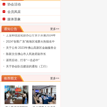
协会活动
广东省科学技术厅关于征集2025浦江创
会员风采
新论坛—全球技术转移大会参展项目
广东省科学技术厅关于组织参加2025中
媒体形象
国国际大数据产业博览会的通知
广东省工业和信息化厅关于广东民营企
业家智库成员（第三批）名单的通告
工业和信息化部办公厅关于开展2024年
通知公告
更多>>
工业废水循环利用典型案例征集工作的
2024“创客广东”南海区域赛火热报名中
通知
关于公布 2023年佛山高新区金融服务企
业大赛评选结果的通知
陈新文任佛山市人民政府副市长
谋而后动，打非“一击必中”
关于协会队伍建设的通知（工行）
关于协会队伍建设的通知（奥博信息）
广东省科学技术厅关于征集2025浦江创
推荐图文
新论坛—全球技术转移大会参展项目
广东省科学技术厅关于组织参加2025中
更多>>
国国际大数据产业博览会的通知
广东省工业和信息化厅关于广东民营企
业家智库成员（第三批）名单的通告
工业和信息化部办公厅关于开展2024年
工业废水循环利用典型案例征集工作的
2024“创客广东”南海区域赛火热报名中
通知
关于公布 2023年佛山高新区金融服务企