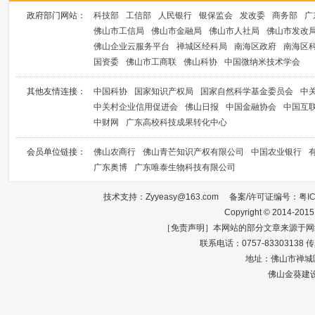
政府部门网站：
科技部
工信部
人民银行
银保监会
发改委
商务部
广
佛山市工信局
佛山市金融局
佛山市人社局
佛山市发改
佛山企业云服务平台
禅城区经科局
南海区政府
南海区
国资委
佛山市工商联
佛山科协
中国微纳米技术学会
其他友情连接：
中国科协
国家知识产权局
国家自然科学基金委员会
中
中关村企业信用促进会
佛山日报
中国金融协会
中国互
中财网
广东高校科技成果转化中心
会员单位链接：
佛山农商行
佛山青芒知识产权有限公司
中国农业银行
广东奥博
广东唯泰生物科技有限公司
技术支持：Zyyeasy@163.com 备案/许可证编号：
粤I
Copyright © 2014-2015
［免责声明］本网站的部分文章来源于网
联系电话：0757-83303138 传真：0
地址：佛山市禅城区
佛山金葵建