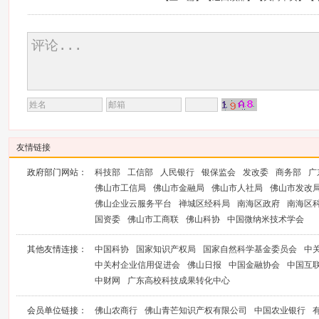
友情链接
政府部门网站：
科技部
工信部
人民银行
银保监会
发改委
商务部
广
佛山市工信局
佛山市金融局
佛山市人社局
佛山市发改
佛山企业云服务平台
禅城区经科局
南海区政府
南海区
国资委
佛山市工商联
佛山科协
中国微纳米技术学会
其他友情连接：
中国科协
国家知识产权局
国家自然科学基金委员会
中
中关村企业信用促进会
佛山日报
中国金融协会
中国互
中财网
广东高校科技成果转化中心
会员单位链接：
佛山农商行
佛山青芒知识产权有限公司
中国农业银行