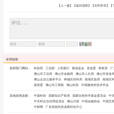
【
上一篇
】【
返回顶部
】【
关闭本页
】【
友情链接
政府部门网站：
科技部
工信部
人民银行
银保监会
发改委
商务部
广
佛山市工信局
佛山市金融局
佛山市人社局
佛山市发改
佛山企业云服务平台
禅城区经科局
南海区政府
南海区
国资委
佛山市工商联
佛山科协
中国微纳米技术学会
其他友情连接：
中国科协
国家知识产权局
国家自然科学基金委员会
中
中关村企业信用促进会
佛山日报
中国金融协会
中国互
中财网
广东高校科技成果转化中心