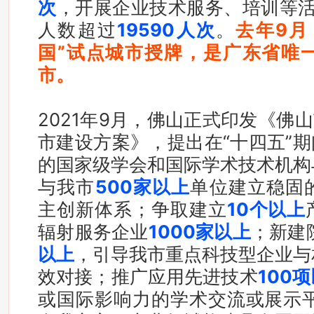
次
，开展企业技术服务、培训等
人数超过
19590人次
。
去年9月
国”试点城市授牌，是广东省唯
市。
纵深推进“科创中国”试点城市成
2021年9月，佛山正式印发《佛山
市建设方案》，提出在“十四五”
的国家级学会和国际学术技术机构
与我市
500家以上
单位建立稳固
主创新体系；争取建立
10个以上
辐射服务企业
1000家以上
；新建
以上
，引导我市重点科技型企业与
效对接；推广应用先进技术
100
或国际影响力的学术交流或展示