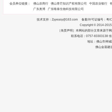
会员单位链接：
佛山农商行
佛山青芒知识产权有限公司
中国农业银行
广东奥博
广东唯泰生物科技有限公司
技术支持：Zyyeasy@163.com 备案/许可证编号：
粤I
Copyright © 2014-2015
［免责声明］本网站的部分文章来源于网
联系电话：0757-83303138 传真：0
地址：佛山市禅城区
佛山金葵建