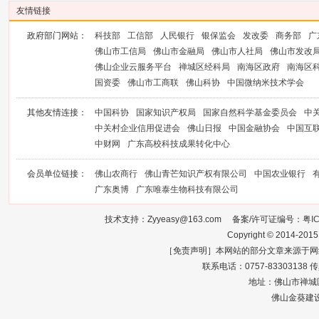
友情链接
政府部门网站：
科技部
工信部
人民银行
银保监会
发改委
商务部
广
佛山市工信局
佛山市金融局
佛山市人社局
佛山市发改
佛山企业云服务平台
禅城区经科局
南海区政府
南海区
国资委
佛山市工商联
佛山科协
中国微纳米技术学会
其他友情连接：
中国科协
国家知识产权局
国家自然科学基金委员会
中
中关村企业信用促进会
佛山日报
中国金融协会
中国互
中财网
广东高校科技成果转化中心
会员单位链接：
佛山农商行
佛山青芒知识产权有限公司
中国农业银行
广东奥博
广东唯泰生物科技有限公司
技术支持：Zyyeasy@163.com 备案/许可证编号：
粤I
Copyright © 2014-2015
［免责声明］本网站的部分文章来源于网
联系电话：0757-83303138 传真：0
地址：佛山市禅城区
佛山金葵建