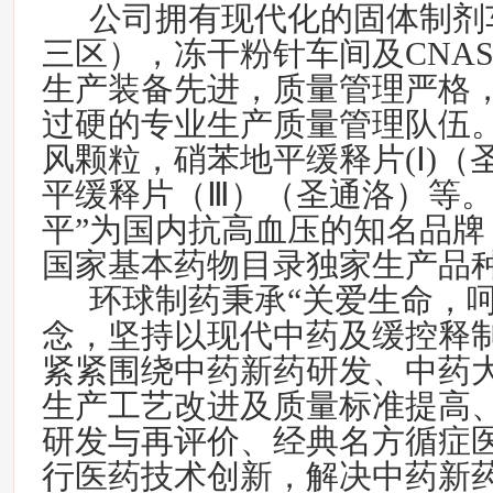
公司拥有现代化的固体制剂
三区），冻干粉针车间及
CNA
生产装备先进，质量管理严格
过硬的专业生产质量管理队伍
风颗粒，硝苯地平缓释片
(
Ⅰ
)
（
平缓释片（Ⅲ）（圣通洛）等。
平”为国内抗高血压的知名品牌
国家基本药物目录独家生产品
环球制药秉承“关爱生命，
念，坚持以现代中药及缓控释
紧紧围绕中药新药研发、中药
生产工艺改进及质量标准提高
研发与再评价、经典名方循症
行医药技术创新，解决中药新