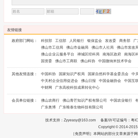
友情链接
政府部门网站：
科技部
工信部
人民银行
银保监会
发改委
商务部
广
佛山市工信局
佛山市金融局
佛山市人社局
佛山市发改
佛山企业云服务平台
禅城区经科局
南海区政府
南海区
国资委
佛山市工商联
佛山科协
中国微纳米技术学会
其他友情连接：
中国科协
国家知识产权局
国家自然科学基金委员会
中
中关村企业信用促进会
佛山日报
中国金融协会
中国互
中财网
广东高校科技成果转化中心
会员单位链接：
佛山农商行
佛山青芒知识产权有限公司
中国农业银行
广东奥博
广东唯泰生物科技有限公司
技术支持：Zyyeasy@163.com 备案/许可证编号：
粤I
Copyright © 2014-2015
［免责声明］本网站的部分文章来源于网