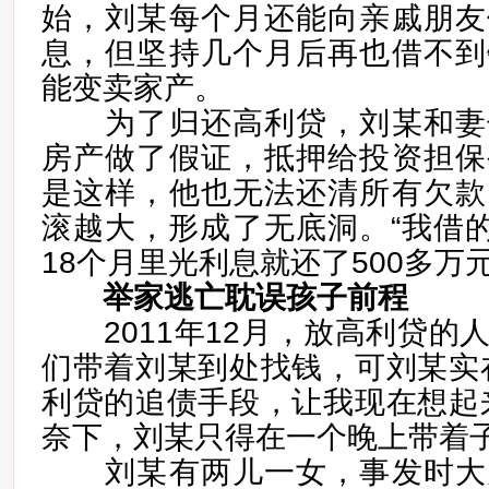
始，刘某每个月还能向亲戚朋友
息，但坚持几个月后再也借不到
能变卖家产。
为了归还高利贷，刘某和妻
房产做了假证，抵押给投资担保
是这样，他也无法还清所有欠款
滚越大，形成了无底洞。“我借的
18个月里光利息就还了500多万元
举家逃亡耽误孩子前程
2011年12月，放高利贷的
们带着刘某到处找钱，可刘某实
利贷的追债手段，让我现在想起
奈下，刘某只得在一个晚上带着
刘某有两儿一女，事发时大