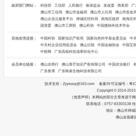
政府部门网站：
科技部
工信部
人民银行
银保监会
发改委
商务部
广
佛山市工信局
佛山市金融局
佛山市人社局
佛山市发改
佛山企业云服务平台
禅城区经科局
南海区政府
南海区
国资委
佛山市工商联
佛山科协
中国微纳米技术学会
其他友情连接：
中国科协
国家知识产权局
国家自然科学基金委员会
中
中关村企业信用促进会
佛山日报
中国金融协会
中国互
中财网
广东高校科技成果转化中心
会员单位链接：
佛山农商行
佛山青芒知识产权有限公司
中国农业银行
广东奥博
广东唯泰生物科技有限公司
技术支持：Zyyeasy@163.com 备案/许可证编号：
粤I
Copyright © 2014-2015
［免责声明］本网站的部分文章来源于网
联系电话：0757-83303138 传真：0
地址：佛山市禅城区
佛山金葵建