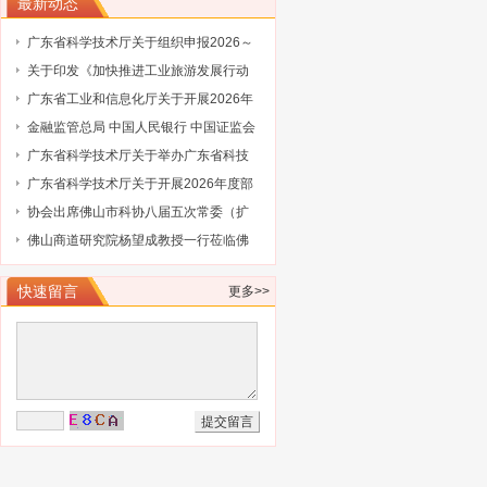
最新动态
广东省科学技术厅关于组织申报2026～
2027年度省重点领域研发计划“智能机器
关于印发《加快推进工业旅游发展行动
人”专项项目的通知
计划（2026-2030年）》的通知
广东省工业和信息化厅关于开展2026年
省级企业技术中心（第25批）认定的通
金融监管总局 中国人民银行 中国证监会
知
财政部关于健全金融机构治理的实施意
广东省科学技术厅关于举办广东省科技
见
保险后奖补管理办法及2027年广东省科
广东省科学技术厅关于开展2026年度部
技与金融结合专项申报指南政策解读培
级科技型企业孵化器推荐工作的通知
协会出席佛山市科协八届五次常委（扩
训会的通知
大）会议
佛山商道研究院杨望成教授一行莅临佛
山市科技金融协会调研指导
快速留言
更多>>