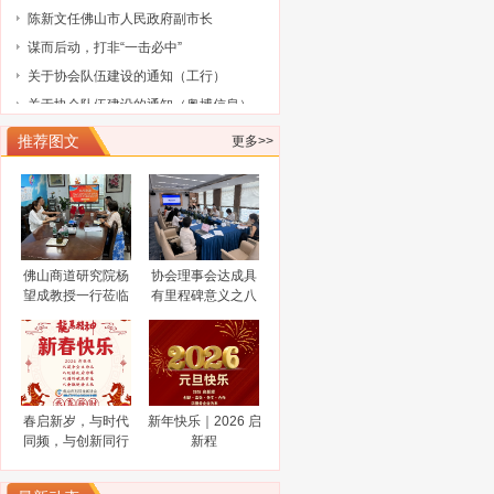
业大赛评选结果的通知
陈新文任佛山市人民政府副市长
谋而后动，打非“一击必中”
关于协会队伍建设的通知（工行）
关于协会队伍建设的通知（奥博信息）
广东省科学技术厅关于征集2025浦江创
推荐图文
更多>>
新论坛—全球技术转移大会参展项目
广东省科学技术厅关于组织参加2025中
国国际大数据产业博览会的通知
广东省工业和信息化厅关于广东民营企
业家智库成员（第三批）名单的通告
工业和信息化部办公厅关于开展2024年
工业废水循环利用典型案例征集工作的
2024“创客广东”南海区域赛火热报名中
通知
关于公布 2023年佛山高新区金融服务企
佛山商道研究院杨
协会理事会达成具
业大赛评选结果的通知
陈新文任佛山市人民政府副市长
望成教授一行莅临
有里程碑意义之八
佛山市科技金融协
大共识
谋而后动，打非“一击必中”
会调研指导
关于协会队伍建设的通知（工行）
关于协会队伍建设的通知（奥博信息）
春启新岁，与时代
新年快乐｜2026 启
同频，与创新同行
新程