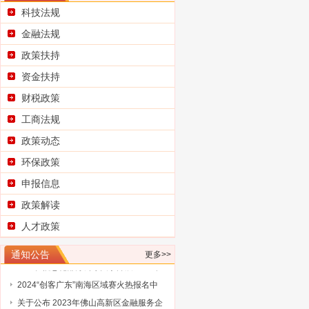
科技法规
金融法规
政策扶持
资金扶持
财税政策
工商法规
政策动态
环保政策
申报信息
广东省科学技术厅关于征集2025浦江创
政策解读
新论坛—全球技术转移大会参展项目
广东省科学技术厅关于组织参加2025中
人才政策
国国际大数据产业博览会的通知
广东省工业和信息化厅关于广东民营企
通知公告
更多>>
业家智库成员（第三批）名单的通告
工业和信息化部办公厅关于开展2024年
工业废水循环利用典型案例征集工作的
2024“创客广东”南海区域赛火热报名中
通知
关于公布 2023年佛山高新区金融服务企