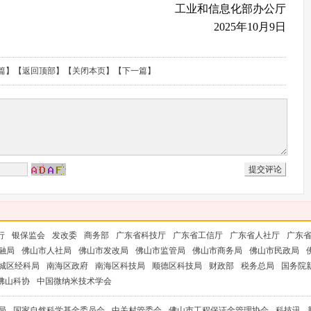
工业和信息化部办公厅
2025年10月9日
篇
】【
返回顶部
】【
关闭本页
】【
下一篇
】
行
银保监会
发改委
商务部
广东省科技厅
广东省工信厅
广东省人社厅
广东
融局
佛山市人社局
佛山市发改局
佛山市监管局
佛山市商务局
佛山市民政局
城区经科局
南海区政府
南海区科技局
顺德区科技局
财政部
税务总局
国务院
佛山科协
中国微纳米技术学会
局
国家自然科学基金委员会
中关村管委会
佛山市工程保证金管理协会
科技讯