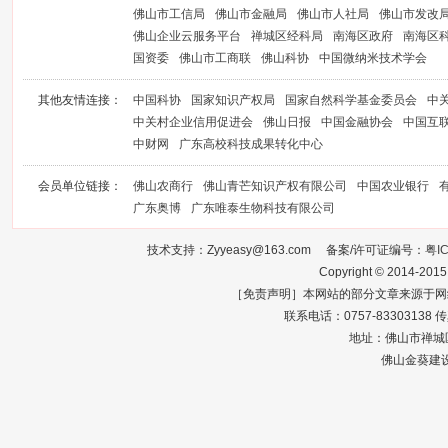
佛山市工信局
佛山市金融局
佛山市人社局
佛山市发改
佛山企业云服务平台
禅城区经科局
南海区政府
南海区
国资委
佛山市工商联
佛山科协
中国微纳米技术学会
其他友情连接：
中国科协
国家知识产权局
国家自然科学基金委员会
中
中关村企业信用促进会
佛山日报
中国金融协会
中国互
中财网
广东高校科技成果转化中心
会员单位链接：
佛山农商行
佛山青芒知识产权有限公司
中国农业银行
广东奥博
广东唯泰生物科技有限公司
技术支持：Zyyeasy@163.com 备案/许可证编号：
粤I
Copyright © 2014-2015
［免责声明］本网站的部分文章来源于网
联系电话：0757-83303138 传真：0
地址：佛山市禅城区
佛山金葵建