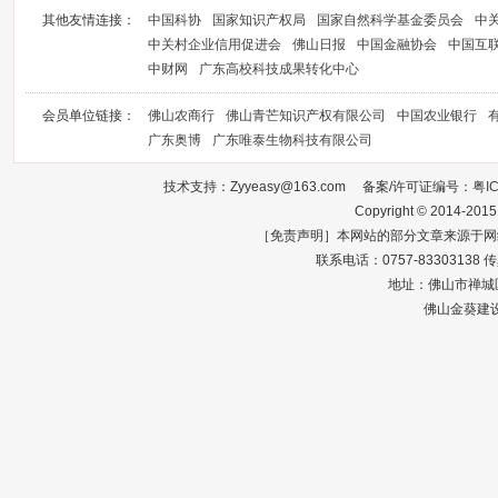
其他友情连接：
中国科协
国家知识产权局
国家自然科学基金委员会
中
中关村企业信用促进会
佛山日报
中国金融协会
中国互
中财网
广东高校科技成果转化中心
会员单位链接：
佛山农商行
佛山青芒知识产权有限公司
中国农业银行
广东奥博
广东唯泰生物科技有限公司
技术支持：Zyyeasy@163.com 备案/许可证编号：
粤I
Copyright © 2014-2015
［免责声明］本网站的部分文章来源于网
联系电话：0757-83303138 传真：0
地址：佛山市禅城区
佛山金葵建