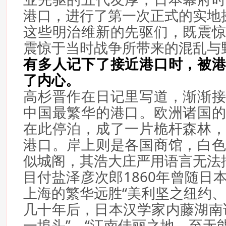
港口，进行了第一次正式的实地
这些明治维新的先驱们，既震
震惊于当时战争所带来的混乱与
有多人记下了接近港口时，被
了内心。
高杉晋作在日记里写道，渐渐
中国最繁华的港口。欧洲诸国
在此停泊，成了一片桅杆森林
港口。岸上则是各国商馆，白
似城阁，其浩大庄严用语言无法
目付盐泽彦次郎1860年曾随日
上海的繁华远胜“美利坚之纽约、
几十年后，日本汉学家内藤湖南
一埠头”，“江南佳丽之地，至无