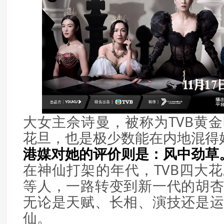
大女主佘诗曼，被称为TVB黄
花旦，也是极少数能在内地混得
港媒对她的评价则是：风中劲草
在神仙打架的年代，TVB四大
等人，一路转变到新一代的胡
无论是天赋、长相、演技还是
仙。