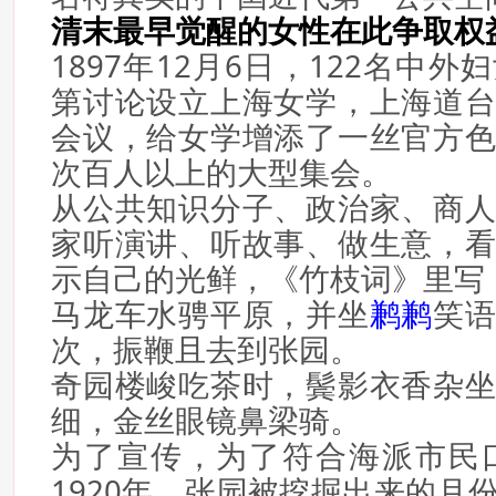
清末最早觉醒的女性在此争取权
1897年12月6日，122名中
第讨论设立上海女学，上海道
会议，给女学增添了一丝官方
次百人以上的大型集会。
从公共知识分子、政治家、商
家听演讲、听故事、做生意，
示自己的光鲜，《竹枝词》里写
马龙车水骋平原，并坐
鹣鹣
笑
次，振鞭且去到张园。
奇园楼峻吃茶时，鬓影衣香杂
细，金丝眼镜鼻梁骑。
为了宣传，为了符合海派市民口
1920年，张园被挖掘出来的月