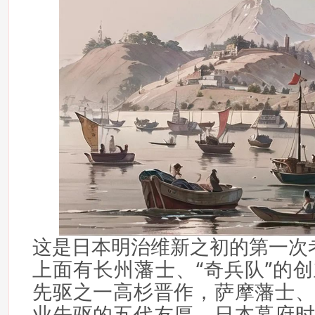
这是日本明治维新之初的第一次
上面有长州藩士、“奇兵队”的
先驱之一高杉晋作，萨摩藩士
业先驱的五代友厚，日本幕府