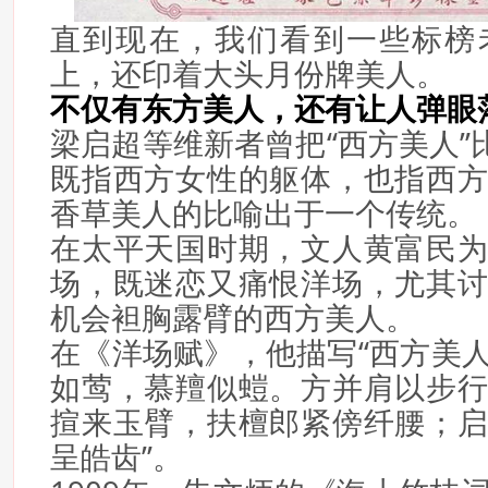
直到现在，我们看到一些标榜
上，还印着大头月份牌美人。
不仅有东方美人，还有让人弹眼
梁启超等维新者曾把“西方美人”
既指西方女性的躯体，也指西
香草美人的比喻出于一个传统。
在太平天国时期，文人黄富民
场，既迷恋又痛恨洋场，尤其
机会袒胸露臂的西方美人。
在《洋场赋》，他描写“西方美
如莺，慕羶似螘。方并肩以步
揎来玉臂，扶檀郎紧傍纤腰；
呈皓齿”。