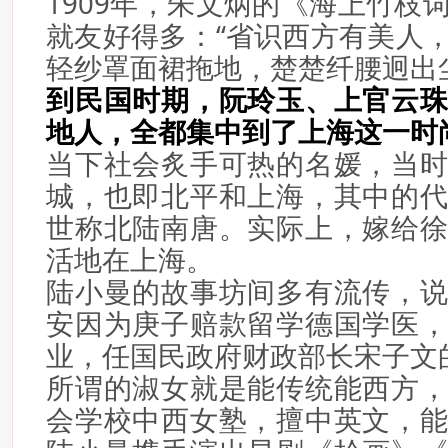
1909年，朱文炳的《海上竹枝
就友好得多：“省识西方有美人
轻纱罩面裙拖地，楚楚纤腰迥出
到民国时期，阮玲玉、上官云
地人，全都集中到了上海这一时
当下社会炙手可热的名媛，当
城，也即北平和上海，其中的
世称北陆南唐。实际上，嫁给
活地在上海。
陆小曼的故事坊间多有流传，
安因为庚子赔款留学德国学医
业，任国民政府财政部长宋子文
所谓的淑女就是能传统能西方
会学校中西女塾，擅中英文，