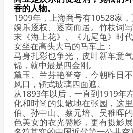
香的人物。
1909年，上海商号有10528家
娱乐逐权、逐商而居。竹枝词
末《海上花》、《九尾龟》时
女坐在高头大马的马车上：
马身扎彩也争光，皮叶新车意
锦，就中最是四金刚。
黛玉、兰芬艳誉夸，今朝昨日
风日，轿式玻璃四面遮。
从1893年以后，一直到1919
化和时尚的集散地在张园，这
伯、孙中山、蔡元培、吴稚晖
色美女的衣光鬓影，更有摄影
名符其实的中国近代第一公共空