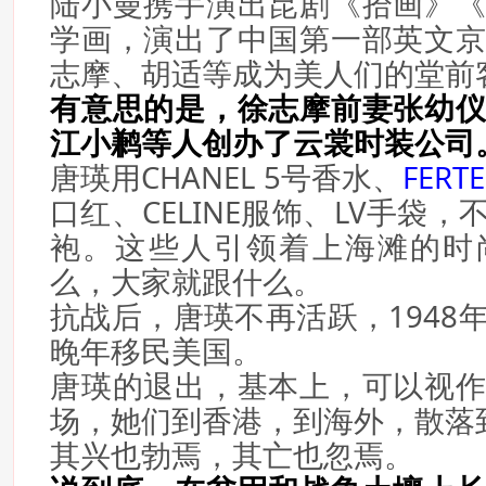
陆小曼携手演出昆剧《拾画》
学画，演出了中国第一部英文
志摩、胡适等成为美人们的堂前
有意思的是，徐志摩前妻张幼
江小鹣等人创办了云裳时装公司
唐瑛用CHANEL 5号香水、
FERT
口红、CELINE服饰、LV手袋
袍。这些人引领着上海滩的时
么，大家就跟什么。
抗战后，唐瑛不再活跃，1948
晚年移民美国。
唐瑛的退出，基本上，可以视
场，她们到香港，到海外，散落
其兴也勃焉，其亡也忽焉。