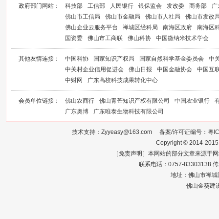
政府部门网站：
科技部
工信部
人民银行
银保监会
发改委
商务部
广
佛山市工信局
佛山市金融局
佛山市人社局
佛山市发改
佛山企业云服务平台
禅城区经科局
南海区政府
南海区
国资委
佛山市工商联
佛山科协
中国微纳米技术学会
其他友情连接：
中国科协
国家知识产权局
国家自然科学基金委员会
中
中关村企业信用促进会
佛山日报
中国金融协会
中国互
中财网
广东高校科技成果转化中心
会员单位链接：
佛山农商行
佛山青芒知识产权有限公司
中国农业银行
广东奥博
广东唯泰生物科技有限公司
技术支持：Zyyeasy@163.com 备案/许可证编号：
粤I
Copyright © 2014-2015
［免责声明］本网站的部分文章来源于网
联系电话：0757-83303138 传真：0
地址：佛山市禅城区
佛山金葵建