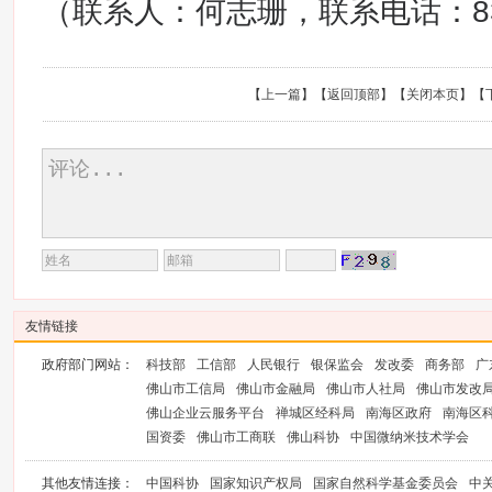
（联系人：何志珊，联系电话：839
【
上一篇
】【
返回顶部
】【
关闭本页
】【
友情链接
政府部门网站：
科技部
工信部
人民银行
银保监会
发改委
商务部
广
佛山市工信局
佛山市金融局
佛山市人社局
佛山市发改
佛山企业云服务平台
禅城区经科局
南海区政府
南海区
国资委
佛山市工商联
佛山科协
中国微纳米技术学会
其他友情连接：
中国科协
国家知识产权局
国家自然科学基金委员会
中