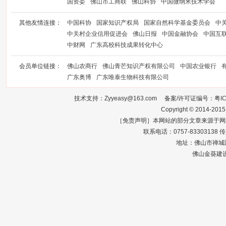
国资委
佛山市工商联
佛山科协
中国微纳米技术学会
其他友情连接：
中国科协
国家知识产权局
国家自然科学基金委员会
中
中关村企业信用促进会
佛山日报
中国金融协会
中国互
中财网
广东高校科技成果转化中心
会员单位链接：
佛山农商行
佛山青芒知识产权有限公司
中国农业银行
广东奥博
广东唯泰生物科技有限公司
技术支持：Zyyeasy@163.com 备案/许可证编号：
粤I
Copyright © 2014-2015
［免责声明］本网站的部分文章来源于网
联系电话：0757-83303138 传真：0
地址：佛山市禅城区
佛山金葵建