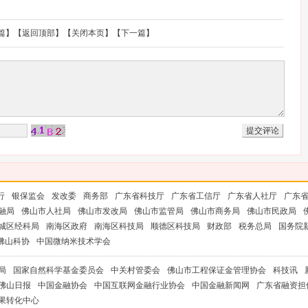
篇
】【
返回顶部
】【
关闭本页
】【
下一篇
】
行
银保监会
发改委
商务部
广东省科技厅
广东省工信厅
广东省人社厅
广东
融局
佛山市人社局
佛山市发改局
佛山市监管局
佛山市商务局
佛山市民政局
城区经科局
南海区政府
南海区科技局
顺德区科技局
财政部
税务总局
国务院
佛山科协
中国微纳米技术学会
局
国家自然科学基金委员会
中关村管委会
佛山市工程保证金管理协会
科技讯
佛山日报
中国金融协会
中国互联网金融行业协会
中国金融新闻网
广东省融资担
果转化中心