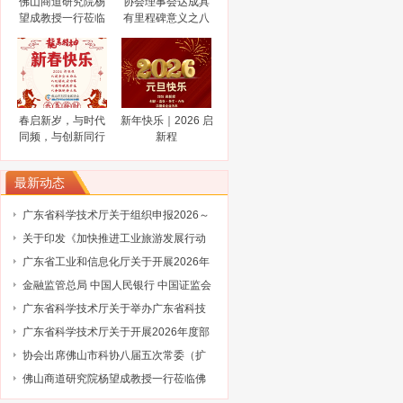
佛山商道研究院杨
协会理事会达成具
业家智库成员（第三批）名单的通告
工业和信息化部办公厅关于开展2024年
望成教授一行莅临
有里程碑意义之八
佛山市科技金融协
大共识
工业废水循环利用典型案例征集工作的
2024“创客广东”南海区域赛火热报名中
会调研指导
通知
关于公布 2023年佛山高新区金融服务企
业大赛评选结果的通知
陈新文任佛山市人民政府副市长
谋而后动，打非“一击必中”
春启新岁，与时代
新年快乐｜2026 启
关于协会队伍建设的通知（工行）
同频，与创新同行
新程
关于协会队伍建设的通知（奥博信息）
最新动态
广东省科学技术厅关于组织申报2026～
2027年度省重点领域研发计划“智能机器
关于印发《加快推进工业旅游发展行动
人”专项项目的通知
计划（2026-2030年）》的通知
广东省工业和信息化厅关于开展2026年
省级企业技术中心（第25批）认定的通
金融监管总局 中国人民银行 中国证监会
知
财政部关于健全金融机构治理的实施意
广东省科学技术厅关于举办广东省科技
见
保险后奖补管理办法及2027年广东省科
广东省科学技术厅关于开展2026年度部
技与金融结合专项申报指南政策解读培
级科技型企业孵化器推荐工作的通知
协会出席佛山市科协八届五次常委（扩
训会的通知
大）会议
佛山商道研究院杨望成教授一行莅临佛
山市科技金融协会调研指导