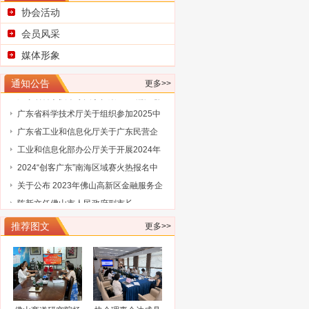
协会活动
会员风采
媒体形象
通知公告
更多>>
广东省科学技术厅关于征集2025浦江创
新论坛—全球技术转移大会参展项目
广东省科学技术厅关于组织参加2025中
国国际大数据产业博览会的通知
广东省工业和信息化厅关于广东民营企
业家智库成员（第三批）名单的通告
工业和信息化部办公厅关于开展2024年
工业废水循环利用典型案例征集工作的
2024“创客广东”南海区域赛火热报名中
通知
关于公布 2023年佛山高新区金融服务企
业大赛评选结果的通知
陈新文任佛山市人民政府副市长
谋而后动，打非“一击必中”
推荐图文
更多>>
关于协会队伍建设的通知（工行）
关于协会队伍建设的通知（奥博信息）
广东省科学技术厅关于征集2025浦江创
新论坛—全球技术转移大会参展项目
广东省科学技术厅关于组织参加2025中
国国际大数据产业博览会的通知
广东省工业和信息化厅关于广东民营企