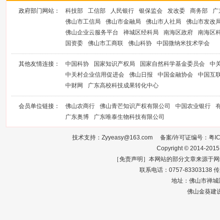
政府部门网站：
科技部
工信部
人民银行
银保监会
发改委
商务部
广
佛山市工信局
佛山市金融局
佛山市人社局
佛山市发改
佛山企业云服务平台
禅城区经科局
南海区政府
南海区
国资委
佛山市工商联
佛山科协
中国微纳米技术学会
其他友情连接：
中国科协
国家知识产权局
国家自然科学基金委员会
中
中关村企业信用促进会
佛山日报
中国金融协会
中国互
中财网
广东高校科技成果转化中心
会员单位链接：
佛山农商行
佛山青芒知识产权有限公司
中国农业银行
广东奥博
广东唯泰生物科技有限公司
技术支持：Zyyeasy@163.com 备案/许可证编号：
粤I
Copyright © 2014-2015
［免责声明］本网站的部分文章来源于网
联系电话：0757-83303138 传真：0
地址：佛山市禅城区
佛山金葵建