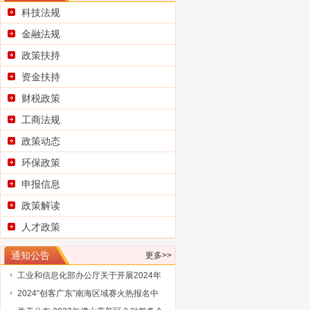
科技法规
金融法规
政策扶持
资金扶持
财税政策
工商法规
政策动态
环保政策
申报信息
政策解读
广东省科学技术厅关于征集2025浦江创
新论坛—全球技术转移大会参展项目
广东省科学技术厅关于组织参加2025中
人才政策
国国际大数据产业博览会的通知
广东省工业和信息化厅关于广东民营企
通知公告
更多>>
业家智库成员（第三批）名单的通告
工业和信息化部办公厅关于开展2024年
工业废水循环利用典型案例征集工作的
2024“创客广东”南海区域赛火热报名中
通知
关于公布 2023年佛山高新区金融服务企