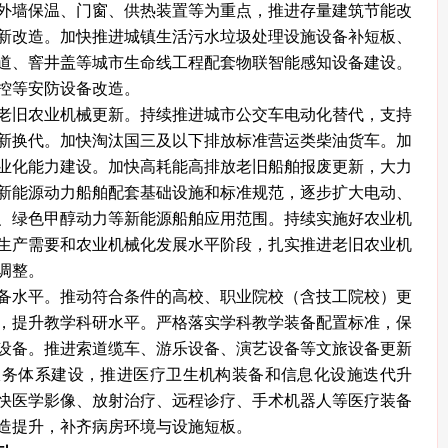
外墙保温、门窗、供热装置等为重点，推进存量建筑节能改
新改造。加快推进城镇生活污水垃圾处理设施设备补短板、
道、窨井盖等城市生命线工程配套物联智能感知设备建设。
控等安防设备改造。
旧农业机械更新。持续推进城市公交车电动化替代，支持
新换代。加快淘汰国三及以下排放标准营运类柴油货车。加
业化能力建设。加快高耗能高排放老旧船舶报废更新，大力
新能源动力船舶配套基础设施和标准规范，逐步扩大电动、
、绿色甲醇动力等新能源船舶应用范围。持续实施好农业机
生产需要和农业机械化发展水平阶段，扎实推进老旧农业机
调整。
水平。推动符合条件的高校、职业院校（含技工院校）更
，提升教学科研水平。严格落实学科教学装备配置标准，保
设备。推进索道缆车、游乐设备、演艺设备等文旅设备更新
服务体系建设，推进医疗卫生机构装备和信息化设施迭代升
快医学影像、放射治疗、远程诊疗、手术机器人等医疗装备
造提升，补齐病房环境与设施短板。