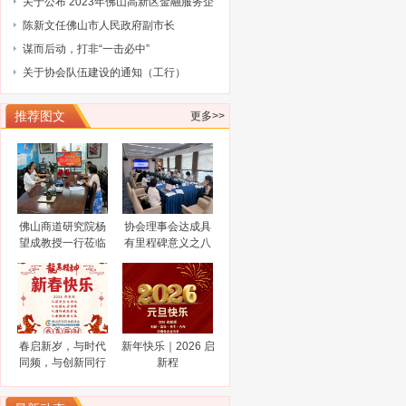
业大赛评选结果的通知
陈新文任佛山市人民政府副市长
谋而后动，打非“一击必中”
关于协会队伍建设的通知（工行）
关于协会队伍建设的通知（奥博信息）
广东省科学技术厅关于征集2025浦江创
推荐图文
更多>>
新论坛—全球技术转移大会参展项目
广东省科学技术厅关于组织参加2025中
国国际大数据产业博览会的通知
广东省工业和信息化厅关于广东民营企
业家智库成员（第三批）名单的通告
工业和信息化部办公厅关于开展2024年
工业废水循环利用典型案例征集工作的
2024“创客广东”南海区域赛火热报名中
通知
关于公布 2023年佛山高新区金融服务企
佛山商道研究院杨
协会理事会达成具
业大赛评选结果的通知
陈新文任佛山市人民政府副市长
望成教授一行莅临
有里程碑意义之八
佛山市科技金融协
大共识
谋而后动，打非“一击必中”
会调研指导
关于协会队伍建设的通知（工行）
关于协会队伍建设的通知（奥博信息）
春启新岁，与时代
新年快乐｜2026 启
同频，与创新同行
新程