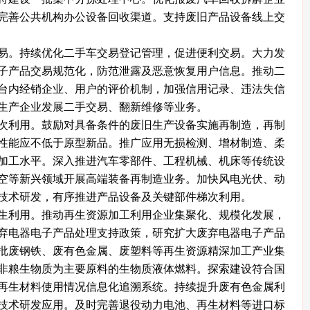
完善公共机构办公设备回收渠道。支持废旧产品设备线上交
。持续优化二手车交易登记管理，促进便利交易。大力发
子产品交易规范化，防范泄露及恶意恢复用户信息。推动二
台内经销企业、用户的评价机制，加强信用记录、违法失信
生产企业发展二手交易、翻新维修等业务。
利用。鼓励对具备条件的废旧生产设备实施再制造，再制
性能应不低于原型新品。推广应用无损检测、增材制造、柔
加工水平。深入推进汽车零部件、工程机械、机床等传统设
空等新兴领域开展高端装备再制造业务。加快风电光伏、动
技术研发，有序推进产品设备及关键部件梯次利用。
利用。推动再生资源加工利用企业集聚化、规模化发展，
弃电器电子产品处理支持政策，研究扩大废弃电器电子产品
批废钢铁、废有色金属、废塑料等再生资源精深加工产业集
非粮生物质为主要原料的生物质液体燃料。探索建设符合国
再生材料使用情况信息化追溯系统。持续提升废有色金属利
技术研发应用。及时完善退役动力电池、再生材料等进口标