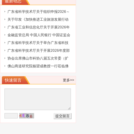
最新动态
广东省科学技术厅关于组织申报2026～
2027年度省重点领域研发计划“智能机器
关于印发《加快推进工业旅游发展行动
人”专项项目的通知
计划（2026-2030年）》的通知
广东省工业和信息化厅关于开展2026年
省级企业技术中心（第25批）认定的通
金融监管总局 中国人民银行 中国证监会
知
财政部关于健全金融机构治理的实施意
广东省科学技术厅关于举办广东省科技
见
保险后奖补管理办法及2027年广东省科
广东省科学技术厅关于开展2026年度部
技与金融结合专项申报指南政策解读培
级科技型企业孵化器推荐工作的通知
协会出席佛山市科协八届五次常委（扩
训会的通知
大）会议
佛山商道研究院杨望成教授一行莅临佛
山市科技金融协会调研指导
快速留言
更多>>