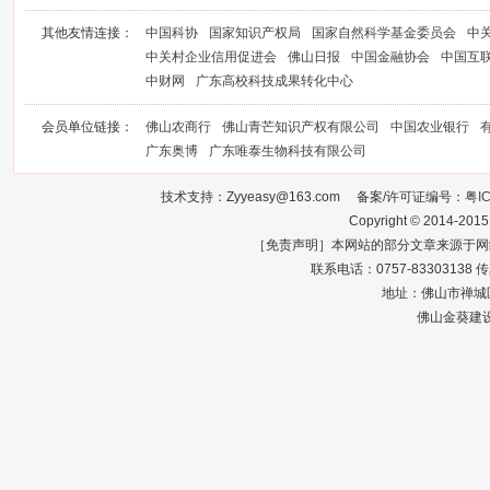
其他友情连接：
中国科协
国家知识产权局
国家自然科学基金委员会
中
中关村企业信用促进会
佛山日报
中国金融协会
中国互
中财网
广东高校科技成果转化中心
会员单位链接：
佛山农商行
佛山青芒知识产权有限公司
中国农业银行
广东奥博
广东唯泰生物科技有限公司
技术支持：Zyyeasy@163.com 备案/许可证编号：
粤I
Copyright © 2014-2015
［免责声明］本网站的部分文章来源于网
联系电话：0757-83303138 传真：0
地址：佛山市禅城区
佛山金葵建