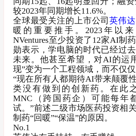
同期15起、16起明显回升；融资金
较2023年同期增长11.6%。
全球最受关注的上市公司
英伟达
暖的重要推手。
2023年
NVentures至少投资了12家A
勋表示，学电脑的时代已经过去
未来。
他甚至希望，对AI的运
现”变为一个工程领域，而不仅
“现在所有人都期待AI带来颠覆
类没有做到的创新药。在此
MNC（跨国药企）可能每年
试。”前述二级市场医药投资相关
制药“回暖”“保温”的原因。
No.1