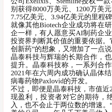
公司Exelixis、Stemline
别获得8000万美元、1200万
7.75亿美元、3.94亿美元的里
就像其他Biotech企业成功将
企一样，有人愿意买AI制药企
投资界判断其价值的重要依据。它
创新药”的想象，又增加了一点
晶泰科技与辉瑞的长期合作，也
提升。晶泰科技称，一系列合作始
2021年在六周内成功确认晶体
病毒药物Paxlovid的开发。
不过，
即便是晶泰科技，市值近2
现盈利，投资者对它的期待，绝
入，也不会止于两位数的增速。