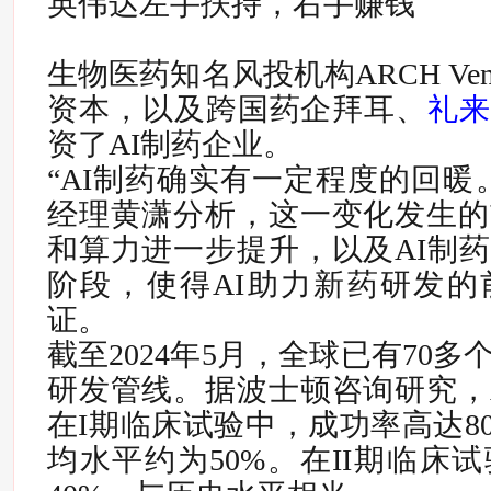
英伟达左手扶持，右手赚钱
生物医药知名风投机构ARCH Ventur
资本，以及跨国药企拜耳、
礼
资了AI制药企业。
“
AI制药确实有一定程度的回暖
经理黄潇分析，这一变化发生的
和算力进一步提升，以及AI制
阶段，使得AI助力新药研发的
证。
截至2024年5月，全球已有70多
研发管线。
据波士顿咨询研究，
在I期临床试验中，成功率高达80
均水平约为50%。在II期临床