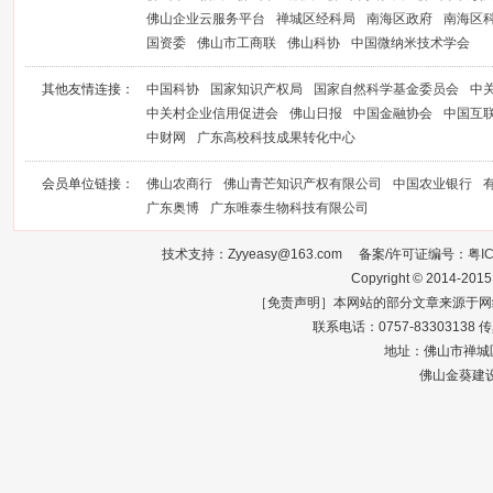
佛山企业云服务平台
禅城区经科局
南海区政府
南海区
国资委
佛山市工商联
佛山科协
中国微纳米技术学会
其他友情连接：
中国科协
国家知识产权局
国家自然科学基金委员会
中
中关村企业信用促进会
佛山日报
中国金融协会
中国互
中财网
广东高校科技成果转化中心
会员单位链接：
佛山农商行
佛山青芒知识产权有限公司
中国农业银行
广东奥博
广东唯泰生物科技有限公司
技术支持：Zyyeasy@163.com 备案/许可证编号：
粤I
Copyright © 2014-2015
［免责声明］本网站的部分文章来源于网
联系电话：0757-83303138 传真：0
地址：佛山市禅城区
佛山金葵建