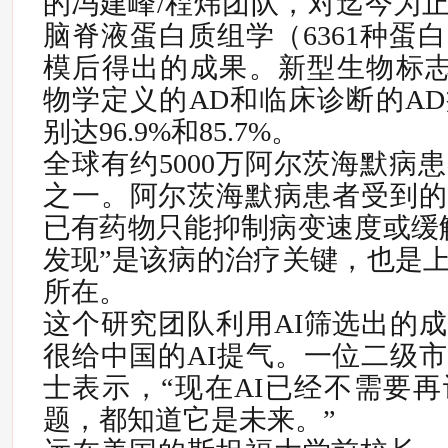
的冯建峰/程炜团队，对迄今为
脑脊液蛋白质组学（6361种蛋
模后得出的成果。
新型生物标志
物学定义的AD和临床诊断的A
别达96.9%和85.7%。
全球有约5000万阿尔茨海默病
之一。阿尔茨海默病患者受到的
已有药物只能抑制病变速度或缓
发现”是该病的治疗关键，也是
所在。
这个研究团队利用AI筛选出的
很给中国的AI提气。一位二级
士表示，“现在AI已经不需要
题，都知道它是未来。”