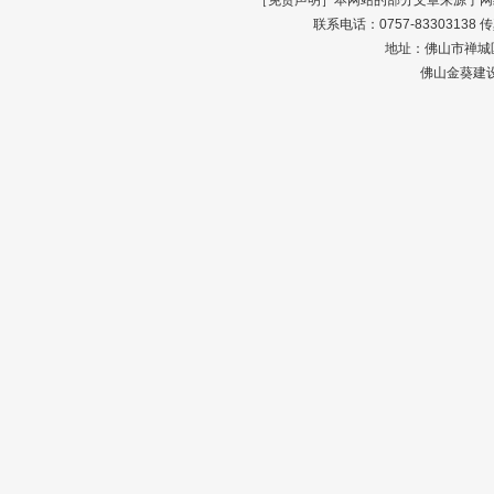
［免责声明］本网站的部分文章来源于网
联系电话：0757-83303138 传真：0
地址：佛山市禅城区
佛山金葵建