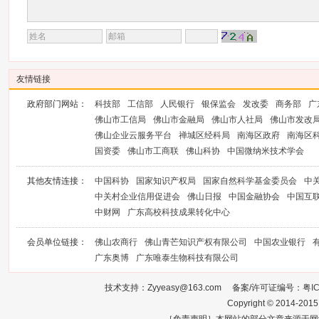
友情链接
政府部门网站：
科技部
工信部
人民银行
银保监会
发改委
商务部
广
佛山市工信局
佛山市金融局
佛山市人社局
佛山市发改
佛山企业云服务平台
禅城区经科局
南海区政府
南海区
国资委
佛山市工商联
佛山科协
中国微纳米技术学会
其他友情连接：
中国科协
国家知识产权局
国家自然科学基金委员会
中
中关村企业信用促进会
佛山日报
中国金融协会
中国互
中财网
广东高校科技成果转化中心
会员单位链接：
佛山农商行
佛山青芒知识产权有限公司
中国农业银行
广东奥博
广东唯泰生物科技有限公司
技术支持：Zyyeasy@163.com 备案/许可证编号：
粤I
Copyright © 2014-2015