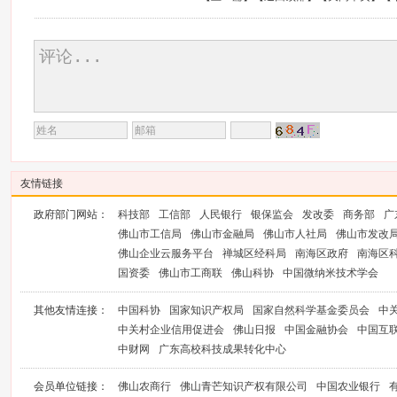
友情链接
政府部门网站：
科技部
工信部
人民银行
银保监会
发改委
商务部
广
佛山市工信局
佛山市金融局
佛山市人社局
佛山市发改
佛山企业云服务平台
禅城区经科局
南海区政府
南海区
国资委
佛山市工商联
佛山科协
中国微纳米技术学会
其他友情连接：
中国科协
国家知识产权局
国家自然科学基金委员会
中
中关村企业信用促进会
佛山日报
中国金融协会
中国互
中财网
广东高校科技成果转化中心
会员单位链接：
佛山农商行
佛山青芒知识产权有限公司
中国农业银行