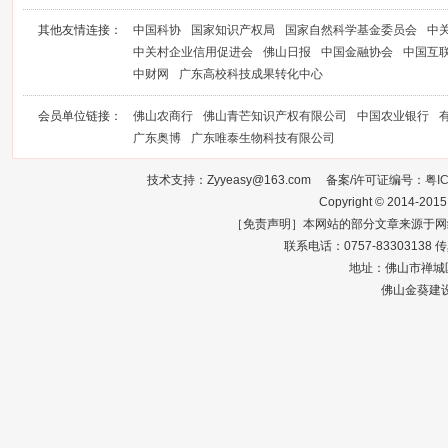
其他友情连接：
中国科协
国家知识产权局
国家自然科学基金委员会
中
中关村企业信用促进会
佛山日报
中国金融协会
中国互
中财网
广东高校科技成果转化中心
会员单位链接：
佛山农商行
佛山青芒知识产权有限公司
中国农业银行
广东奥博
广东唯泰生物科技有限公司
技术支持：Zyyeasy@163.com 备案/许可证编号：
粤I
Copyright © 2014-2015
［免责声明］本网站的部分文章来源于网
联系电话：0757-83303138 传真：0
地址：佛山市禅城区
佛山金葵建