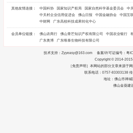
其他友情连接：
中国科协
国家知识产权局
国家自然科学基金委员会
中
中关村企业信用促进会
佛山日报
中国金融协会
中国互
中财网
广东高校科技成果转化中心
会员单位链接：
佛山农商行
佛山青芒知识产权有限公司
中国农业银行
广东奥博
广东唯泰生物科技有限公司
技术支持：Zyyeasy@163.com 备案/许可证编号：
粤I
Copyright © 2014-2015
［免责声明］本网站的部分文章来源于网
联系电话：0757-83303138 传真：0
地址：佛山市禅城区
佛山金葵建