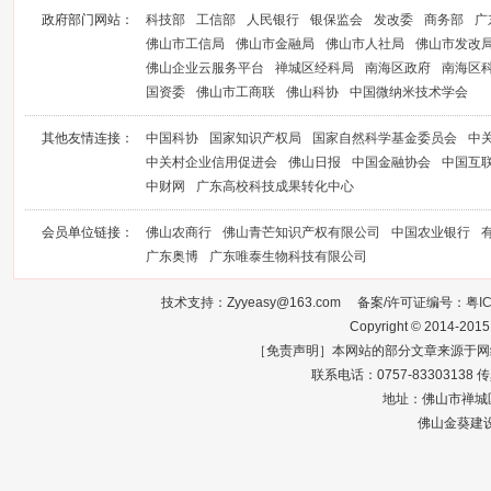
政府部门网站：
科技部
工信部
人民银行
银保监会
发改委
商务部
广
佛山市工信局
佛山市金融局
佛山市人社局
佛山市发改
佛山企业云服务平台
禅城区经科局
南海区政府
南海区
国资委
佛山市工商联
佛山科协
中国微纳米技术学会
其他友情连接：
中国科协
国家知识产权局
国家自然科学基金委员会
中
中关村企业信用促进会
佛山日报
中国金融协会
中国互
中财网
广东高校科技成果转化中心
会员单位链接：
佛山农商行
佛山青芒知识产权有限公司
中国农业银行
广东奥博
广东唯泰生物科技有限公司
技术支持：Zyyeasy@163.com 备案/许可证编号：
粤I
Copyright © 2014-2015
［免责声明］本网站的部分文章来源于网
联系电话：0757-83303138 传真：0
地址：佛山市禅城区
佛山金葵建