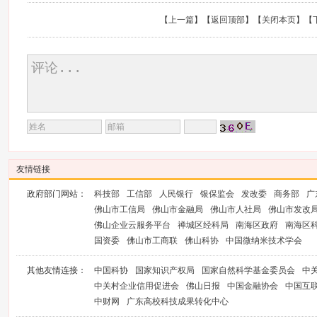
【
上一篇
】【
返回顶部
】【
关闭本页
】【
友情链接
政府部门网站：
科技部
工信部
人民银行
银保监会
发改委
商务部
广
佛山市工信局
佛山市金融局
佛山市人社局
佛山市发改
佛山企业云服务平台
禅城区经科局
南海区政府
南海区
国资委
佛山市工商联
佛山科协
中国微纳米技术学会
其他友情连接：
中国科协
国家知识产权局
国家自然科学基金委员会
中
中关村企业信用促进会
佛山日报
中国金融协会
中国互
中财网
广东高校科技成果转化中心