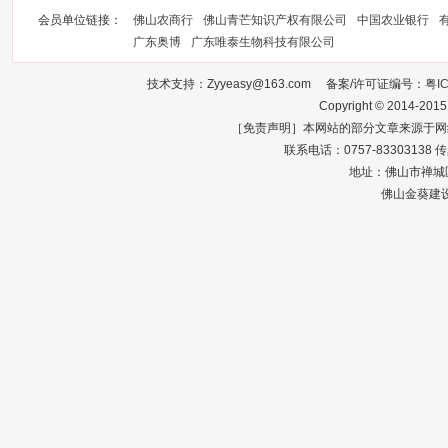
会员单位链接：
佛山农商行
佛山青芒知识产权有限公司
中国农业银行
广东奥博
广东唯泰生物科技有限公司
技术支持：Zyyeasy@163.com 备案/许可证编号：
粤I
Copyright © 2014-2015
［免责声明］本网站的部分文章来源于网
联系电话：0757-83303138 传真：0
地址：佛山市禅城区
佛山金葵建