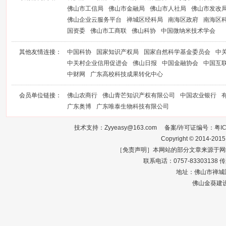
佛山市工信局
佛山市金融局
佛山市人社局
佛山市发改
佛山企业云服务平台
禅城区经科局
南海区政府
南海区
国资委
佛山市工商联
佛山科协
中国微纳米技术学会
其他友情连接：
中国科协
国家知识产权局
国家自然科学基金委员会
中
中关村企业信用促进会
佛山日报
中国金融协会
中国互
中财网
广东高校科技成果转化中心
会员单位链接：
佛山农商行
佛山青芒知识产权有限公司
中国农业银行
广东奥博
广东唯泰生物科技有限公司
技术支持：Zyyeasy@163.com 备案/许可证编号：
粤I
Copyright © 2014-2015
［免责声明］本网站的部分文章来源于网
联系电话：0757-83303138 传真：0
地址：佛山市禅城区
佛山金葵建