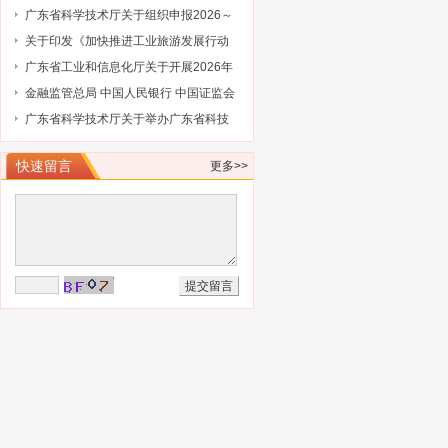
服务项目承担机构的通告
2026年工业和信息化领域生物制造、消
广东省科学技术厅关于组织申报2026～
费品行业创新任务揭榜挂帅工作的通知
2027年度省重点领域研发计划“智能机器
关于印发《加快推进工业旅游发展行动
人”专项项目的通知
计划（2026-2030年）》的通知
广东省工业和信息化厅关于开展2026年
省级企业技术中心（第25批）认定的通
金融监管总局 中国人民银行 中国证监会
知
财政部关于健全金融机构治理的实施意
广东省科学技术厅关于举办广东省科技
见
保险后奖补管理办法及2027年广东省科
快速留言
更多>>
技与金融结合专项申报指南政策解读培
训会的通知