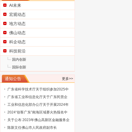
AI未来
宏观动态
地方动态
佛山动态
科企动态
科技前沿
国内创新
国际创新
广东省科学技术厅关于征集2025浦江创
通知公告
更多>>
新论坛—全球技术转移大会参展项目
广东省科学技术厅关于组织参加2025中
国国际大数据产业博览会的通知
广东省工业和信息化厅关于广东民营企
业家智库成员（第三批）名单的通告
工业和信息化部办公厅关于开展2024年
工业废水循环利用典型案例征集工作的
2024“创客广东”南海区域赛火热报名中
通知
关于公布 2023年佛山高新区金融服务企
业大赛评选结果的通知
陈新文任佛山市人民政府副市长
谋而后动，打非“一击必中”