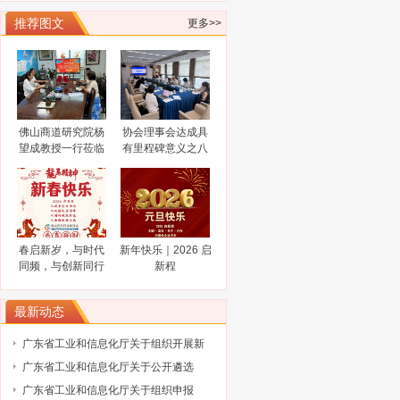
关于协会队伍建设的通知（工行）
推荐图文
更多>>
关于协会队伍建设的通知（奥博信息）
广东省科学技术厅关于征集2025浦江创
新论坛—全球技术转移大会参展项目
广东省科学技术厅关于组织参加2025中
国国际大数据产业博览会的通知
广东省工业和信息化厅关于广东民营企
佛山商道研究院杨
协会理事会达成具
业家智库成员（第三批）名单的通告
工业和信息化部办公厅关于开展2024年
望成教授一行莅临
有里程碑意义之八
工业废水循环利用典型案例征集工作的
2024“创客广东”南海区域赛火热报名中
佛山市科技金融协
大共识
会调研指导
通知
关于公布 2023年佛山高新区金融服务企
业大赛评选结果的通知
陈新文任佛山市人民政府副市长
谋而后动，打非“一击必中”
春启新岁，与时代
新年快乐｜2026 启
关于协会队伍建设的通知（工行）
同频，与创新同行
新程
关于协会队伍建设的通知（奥博信息）
最新动态
广东省工业和信息化厅关于组织开展新
型机电一体化关键材料创新任务揭榜挂
广东省工业和信息化厅关于公开遴选
帅工作的通知
2026年度企业情况综合数据采集及分析
广东省工业和信息化厅关于组织申报