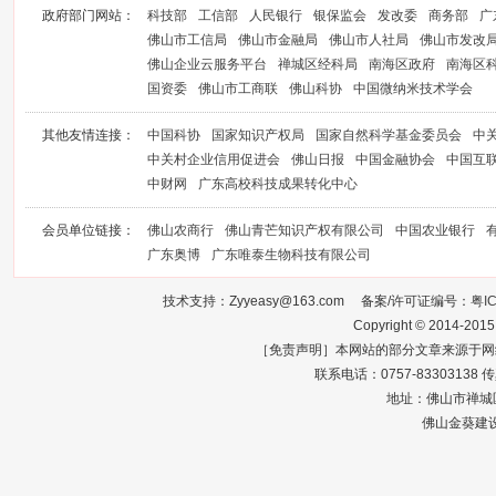
政府部门网站：
科技部
工信部
人民银行
银保监会
发改委
商务部
广
佛山市工信局
佛山市金融局
佛山市人社局
佛山市发改
佛山企业云服务平台
禅城区经科局
南海区政府
南海区
国资委
佛山市工商联
佛山科协
中国微纳米技术学会
其他友情连接：
中国科协
国家知识产权局
国家自然科学基金委员会
中
中关村企业信用促进会
佛山日报
中国金融协会
中国互
中财网
广东高校科技成果转化中心
会员单位链接：
佛山农商行
佛山青芒知识产权有限公司
中国农业银行
广东奥博
广东唯泰生物科技有限公司
技术支持：Zyyeasy@163.com 备案/许可证编号：
粤I
Copyright © 2014-2015
［免责声明］本网站的部分文章来源于网
联系电话：0757-83303138 传真：0
地址：佛山市禅城区
佛山金葵建