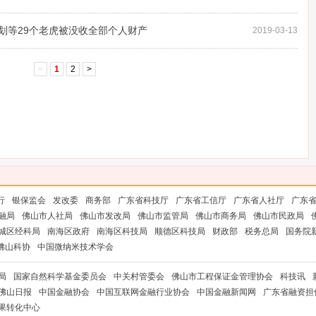
划等29个老虎被没收全部个人财产
2019-03-13
<
1
2
>
行
银保监会
发改委
商务部
广东省科技厅
广东省工信厅
广东省人社厅
广东
融局
佛山市人社局
佛山市发改局
佛山市监管局
佛山市商务局
佛山市民政局
城区经科局
南海区政府
南海区科技局
顺德区科技局
财政部
税务总局
国务院
佛山科协
中国微纳米技术学会
局
国家自然科学基金委员会
中关村管委会
佛山市工程保证金管理协会
科技讯
佛山日报
中国金融协会
中国互联网金融行业协会
中国金融新闻网
广东省融资担
果转化中心