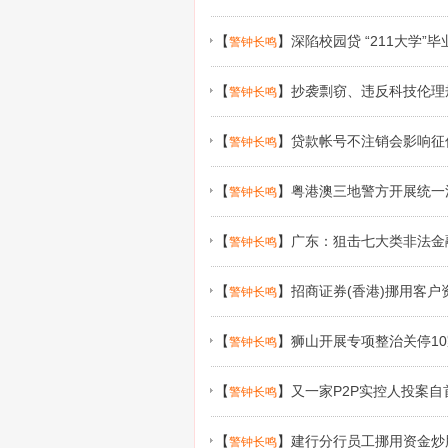
【
】
深陷校园贷 “211大学”
警钟长鸣
【
】
抄袭剽窃、违反科技伦理
警钟长鸣
【
】
贷款帐号不注销会影响征
警钟长鸣
【
】
粤港澳三地警方开展统一
警钟长鸣
案资产逾9300万元
【
】
广东：狙击七大类非法金
警钟长鸣
【
】
招商证券(香港)挪用客户资
警钟长鸣
【
】
狮山开展专项整治关停1
警钟长鸣
【
】
又一家P2P实控人投案自
警钟长鸣
【
】
建行分行员工挪用资金炒股
警钟长鸣