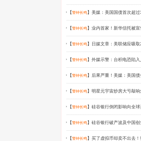
【
】
美媒：美国国债首次超过
警钟长鸣
【
】
业内首家！新华信托被宣
警钟长鸣
【
】
日媒文章：美联储应吸取2
警钟长鸣
【
】
外媒示警：台积电恐陷入
警钟长鸣
【
】
后果严重！美媒：美国债
警钟长鸣
【
】
明星元宇宙炒房大亏敲响
警钟长鸣
【
】
硅谷银行倒闭影响向全球
警钟长鸣
【
】
硅谷银行破产波及中国创
警钟长鸣
【
】
买了虚拟币却卖不出去！
警钟长鸣