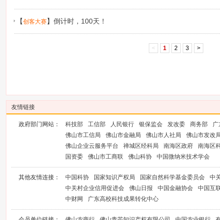
暨第六届“创客广东”大赛的通知
【
】
倒计时，100天！
创客大赛
<
1
2
3
>
友情链接
政府部门网站：
科技部
工信部
人民银行
银保监会
发改委
商务部
广
佛山市工信局
佛山市金融局
佛山市人社局
佛山市发改
佛山企业云服务平台
禅城区经科局
南海区政府
南海区
国资委
佛山市工商联
佛山科协
中国微纳米技术学会
其他友情连接：
中国科协
国家知识产权局
国家自然科学基金委员会
中
中关村企业信用促进会
佛山日报
中国金融协会
中国互
中财网
广东高校科技成果转化中心
会员单位链接：
佛山农商行
佛山青芒知识产权有限公司
中国农业银行