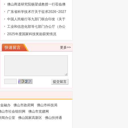
训会的通知
大）会议
佛山商道研究院杨望成教授一行莅临佛
山市科技金融协会调研指导
广东省科学技术厅关于征求2026~2027
年度广东省重点领域研发计划“低空与商
中国人民银行等九部门联合印发《关于
业航天”专项申报指南意见的通知
加强科技金融领域数据开发利用的通
工业和信息化部等七部门办公厅（办公
知》
室）关于开展2026年工业和信息化领域
2025年度国家科技奖励获奖情况
创新任务揭榜挂帅工作的通知
快速留言
更多>>
省金融办
佛山市政府网
佛山市科技局
佛山市社会组织网
佛山市党建网
新闻办公室
佛山国家高新区
佛山扶持通