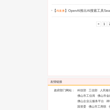
【
】
OpenAI推出AI搜索工具Se
AI未来
<
1
友情链接
政府部门网站：
科技部
工信部
人民银
佛山市工信局
佛山市金
佛山企业云服务平台
禅
国资委
佛山市工商联