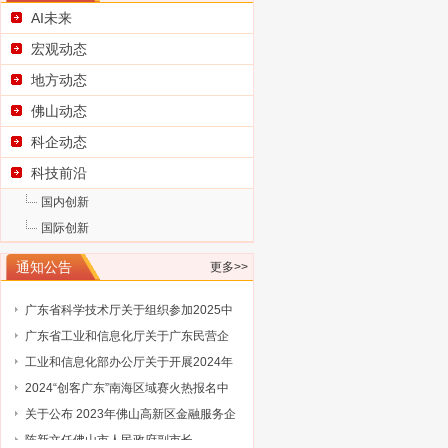
AI未来
宏观动态
地方动态
佛山动态
科企动态
科技前沿
国内创新
国际创新
通知公告
更多>>
广东省科学技术厅关于征集2025浦江创
新论坛—全球技术转移大会参展项目
广东省科学技术厅关于组织参加2025中
国国际大数据产业博览会的通知
广东省工业和信息化厅关于广东民营企
业家智库成员（第三批）名单的通告
工业和信息化部办公厅关于开展2024年
工业废水循环利用典型案例征集工作的
2024“创客广东”南海区域赛火热报名中
通知
关于公布 2023年佛山高新区金融服务企
业大赛评选结果的通知
陈新文任佛山市人民政府副市长