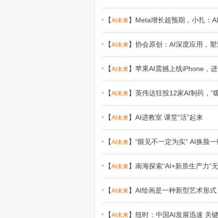
【
】
Meta增长超预期，小扎：
AI未来
【
】
协会原创：AI深度应用，
AI未来
【
】
苹果AI震撼上线iPhone，
AI未来
【
】
英伟达狂投12家AI制药，“
AI未来
【
】
AI进教室 课堂“活”起来
AI未来
【
】
“眼见不一定为实” AI换
AI未来
【
】
南海探索“AI+新质生产力”
AI未来
【
】
AI绘画是一种新型艺术形式
AI未来
【
】
纽时：中国AI发展迅速 关
AI未来