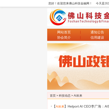
您好！欢迎您来佛山科技金融网！
今天是20
网站首页
通知公告
协会简介
信用建设
首页
>
科技动态
>
AI未来
【
】
Helport AI CEO李
AI未来