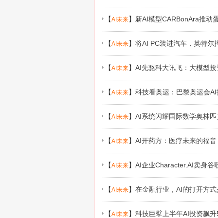
【
】
新AI模型CARBonAra
AI未来
【
】
将AI PC装进汽车，英特
AI未来
【
】
AI先驱科大讯飞：大模型
AI未来
【
】
科技看奥运：巴黎奥运会A
AI未来
【
】
AI系统闪耀国际数学奥林匹
AI未来
【
】
AI开药方：医疗未来的福
AI未来
【
】
AI企业Character.AI
AI未来
【
】
在金融行业，AI的打开方
AI未来
【
】
科技巨擘上半年AI投资飙升
AI未来