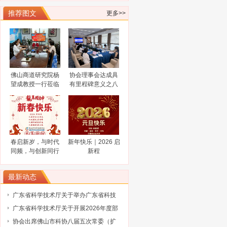
谋而后动，打非“一击必中”
推荐图文
更多>>
关于协会队伍建设的通知（工行）
关于协会队伍建设的通知（奥博信息）
广东省科学技术厅关于征集2025浦江创
新论坛—全球技术转移大会参展项目
广东省科学技术厅关于组织参加2025中
国国际大数据产业博览会的通知
广东省工业和信息化厅关于广东民营企
佛山商道研究院杨
协会理事会达成具
业家智库成员（第三批）名单的通告
工业和信息化部办公厅关于开展2024年
望成教授一行莅临
有里程碑意义之八
佛山市科技金融协
大共识
工业废水循环利用典型案例征集工作的
2024“创客广东”南海区域赛火热报名中
会调研指导
通知
关于公布 2023年佛山高新区金融服务企
业大赛评选结果的通知
陈新文任佛山市人民政府副市长
谋而后动，打非“一击必中”
春启新岁，与时代
新年快乐｜2026 启
关于协会队伍建设的通知（工行）
同频，与创新同行
新程
关于协会队伍建设的通知（奥博信息）
最新动态
广东省科学技术厅关于举办广东省科技
保险后奖补管理办法及2027年广东省科
广东省科学技术厅关于开展2026年度部
技与金融结合专项申报指南政策解读培
级科技型企业孵化器推荐工作的通知
协会出席佛山市科协八届五次常委（扩