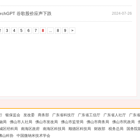
archGPT 谷歌股价应声下跌
2024-07-26
2
3
4
5
6
7
8
...
8
9
>
行
银保监会
发改委
商务部
广东省科技厅
广东省工信厅
广东省人社厅
广东
融局
佛山市人社局
佛山市发改局
佛山市监管局
佛山市商务局
佛山市民政局
城区经科局
南海区政府
南海区科技局
顺德区科技局
财政部
税务总局
国务院
佛山科协
中国微纳米技术学会