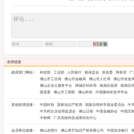
友情链接
政府部门网站：
科技部
工信部
人民银行
银保监会
发改委
商务部
广
佛山市工信局
佛山市金融局
佛山市人社局
佛山市发改
佛山企业云服务平台
禅城区经科局
南海区政府
南海区
国资委
佛山市工商联
佛山科协
中国微纳米技术学会
其他友情连接：
中国科协
国家知识产权局
国家自然科学基金委员会
中
中关村企业信用促进会
佛山日报
中国金融协会
中国互
中财网
广东高校科技成果转化中心
会员单位链接：
佛山农商行
佛山青芒知识产权有限公司
中国农业银行