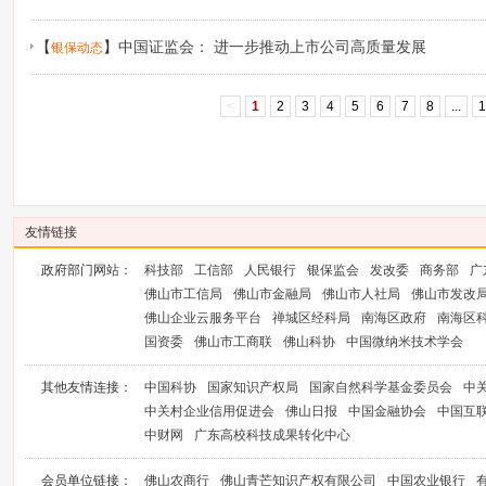
【
】
中国证监会： 进一步推动上市公司高质量发展
银保动态
<
1
2
3
4
5
6
7
8
...
1
友情链接
政府部门网站：
科技部
工信部
人民银行
银保监会
发改委
商务部
广
佛山市工信局
佛山市金融局
佛山市人社局
佛山市发改
佛山企业云服务平台
禅城区经科局
南海区政府
南海区
国资委
佛山市工商联
佛山科协
中国微纳米技术学会
其他友情连接：
中国科协
国家知识产权局
国家自然科学基金委员会
中
中关村企业信用促进会
佛山日报
中国金融协会
中国互
中财网
广东高校科技成果转化中心
会员单位链接：
佛山农商行
佛山青芒知识产权有限公司
中国农业银行