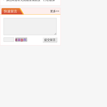
训会的通知
大）会议
佛山商道研究院杨望成教授一行莅临佛
山市科技金融协会调研指导
快速留言
更多>>