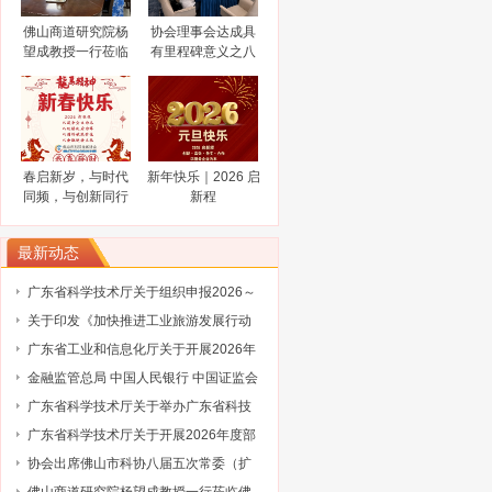
国国际大数据产业博览会的通知
广东省工业和信息化厅关于广东民营企
佛山商道研究院杨
协会理事会达成具
业家智库成员（第三批）名单的通告
工业和信息化部办公厅关于开展2024年
望成教授一行莅临
有里程碑意义之八
工业废水循环利用典型案例征集工作的
2024“创客广东”南海区域赛火热报名中
佛山市科技金融协
大共识
会调研指导
通知
关于公布 2023年佛山高新区金融服务企
业大赛评选结果的通知
陈新文任佛山市人民政府副市长
谋而后动，打非“一击必中”
春启新岁，与时代
新年快乐｜2026 启
关于协会队伍建设的通知（工行）
同频，与创新同行
新程
关于协会队伍建设的通知（奥博信息）
最新动态
广东省科学技术厅关于组织申报2026～
2027年度省重点领域研发计划“智能机器
关于印发《加快推进工业旅游发展行动
人”专项项目的通知
计划（2026-2030年）》的通知
广东省工业和信息化厅关于开展2026年
省级企业技术中心（第25批）认定的通
金融监管总局 中国人民银行 中国证监会
知
财政部关于健全金融机构治理的实施意
广东省科学技术厅关于举办广东省科技
见
保险后奖补管理办法及2027年广东省科
广东省科学技术厅关于开展2026年度部
技与金融结合专项申报指南政策解读培
级科技型企业孵化器推荐工作的通知
协会出席佛山市科协八届五次常委（扩