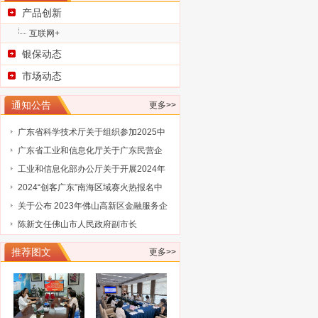
产品创新
互联网+
银保动态
市场动态
广东省科学技术厅关于征集2025浦江创
通知公告
更多>>
新论坛—全球技术转移大会参展项目
广东省科学技术厅关于组织参加2025中
国国际大数据产业博览会的通知
广东省工业和信息化厅关于广东民营企
业家智库成员（第三批）名单的通告
工业和信息化部办公厅关于开展2024年
工业废水循环利用典型案例征集工作的
2024“创客广东”南海区域赛火热报名中
通知
关于公布 2023年佛山高新区金融服务企
业大赛评选结果的通知
陈新文任佛山市人民政府副市长
谋而后动，打非“一击必中”
关于协会队伍建设的通知（工行）
推荐图文
更多>>
关于协会队伍建设的通知（奥博信息）
广东省科学技术厅关于征集2025浦江创
新论坛—全球技术转移大会参展项目
广东省科学技术厅关于组织参加2025中