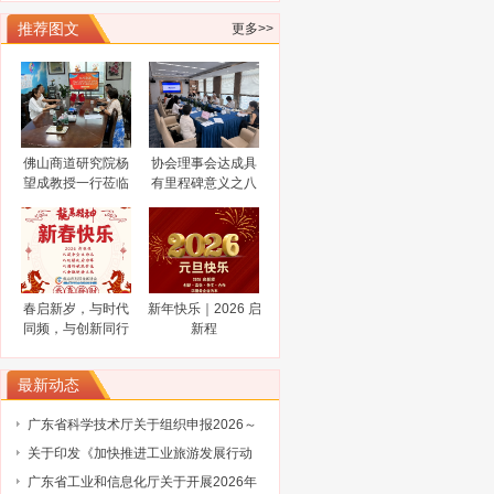
新论坛—全球技术转移大会参展项目
广东省科学技术厅关于组织参加2025中
推荐图文
更多>>
国国际大数据产业博览会的通知
广东省工业和信息化厅关于广东民营企
业家智库成员（第三批）名单的通告
工业和信息化部办公厅关于开展2024年
工业废水循环利用典型案例征集工作的
2024“创客广东”南海区域赛火热报名中
通知
关于公布 2023年佛山高新区金融服务企
业大赛评选结果的通知
陈新文任佛山市人民政府副市长
佛山商道研究院杨
协会理事会达成具
望成教授一行莅临
有里程碑意义之八
谋而后动，打非“一击必中”
佛山市科技金融协
大共识
关于协会队伍建设的通知（工行）
会调研指导
关于协会队伍建设的通知（奥博信息）
春启新岁，与时代
新年快乐｜2026 启
同频，与创新同行
新程
最新动态
广东省科学技术厅关于组织申报2026～
2027年度省重点领域研发计划“智能机器
关于印发《加快推进工业旅游发展行动
人”专项项目的通知
计划（2026-2030年）》的通知
广东省工业和信息化厅关于开展2026年