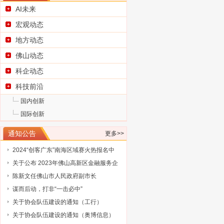
AI未来
宏观动态
地方动态
佛山动态
科企动态
科技前沿
广东省科学技术厅关于征集2025浦江创
国内创新
新论坛—全球技术转移大会参展项目
广东省科学技术厅关于组织参加2025中
国际创新
国国际大数据产业博览会的通知
广东省工业和信息化厅关于广东民营企
业家智库成员（第三批）名单的通告
工业和信息化部办公厅关于开展2024年
通知公告
更多>>
工业废水循环利用典型案例征集工作的
2024“创客广东”南海区域赛火热报名中
通知
关于公布 2023年佛山高新区金融服务企
业大赛评选结果的通知
陈新文任佛山市人民政府副市长
谋而后动，打非“一击必中”
关于协会队伍建设的通知（工行）
关于协会队伍建设的通知（奥博信息）
广东省科学技术厅关于征集2025浦江创