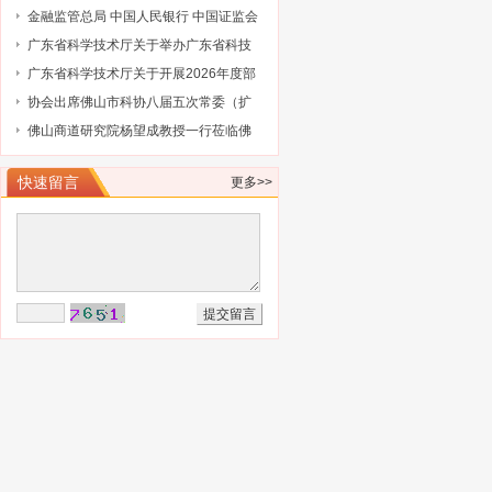
省级企业技术中心（第25批）认定的通
金融监管总局 中国人民银行 中国证监会
知
财政部关于健全金融机构治理的实施意
广东省科学技术厅关于举办广东省科技
见
保险后奖补管理办法及2027年广东省科
广东省科学技术厅关于开展2026年度部
技与金融结合专项申报指南政策解读培
级科技型企业孵化器推荐工作的通知
协会出席佛山市科协八届五次常委（扩
训会的通知
大）会议
佛山商道研究院杨望成教授一行莅临佛
山市科技金融协会调研指导
快速留言
更多>>