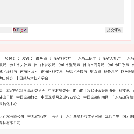
行
银保监会
发改委
商务部
广东省科技厅
广东省工信厅
广东省人社厅
广东
融局
佛山市人社局
佛山市发改局
佛山市监管局
佛山市商务局
佛山市民政局
城区经科局
南海区政府
南海区科技局
顺德区科技局
财政部
税务总局
国务院
佛山科协
中国微纳米技术学会
局
国家自然科学基金委员会
中关村管委会
佛山市工程保证金管理协会
科技讯
佛山日报
中国金融协会
中国互联网金融行业协会
中国金融新闻网
广东省融资担
果转化中心
识产权有限公司
中国农业银行
有研（广东）新材料技术研究院
源心再生
国药集
科技有限公司