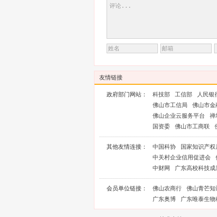
友情链接
政府部门网站：
科技部
工信部
人民银
佛山市工信局
佛山市金
佛山企业云服务平台
禅
国资委
佛山市工商联
其他友情连接：
中国科协
国家知识产权
中关村企业信用促进会
中财网
广东高校科技成
会员单位链接：
佛山农商行
佛山青芒知
广东奥博
广东唯泰生物