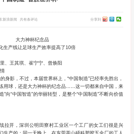
2 来源:新浪新闻 共有条评论
分享到
大力神杯纪念品
化生产线让足球生产效率提高了10倍
万里、王其琪、崔宁宁、曾焕阳
忠情
队的身影，不过，本届世界杯上，“中国制造”已经率先胜出，
练用球，还是大力神杯的纪念品……这一切都来自中国，来
造”向“中国智造”的华丽转型，是整个“中国制造”不断向价值
幕战拉开，深圳公明田寮村工业区一个工厂的女工们很是兴
们生产的；同一天晚上，在东莞茶山硕科塑胶五金厂的工人