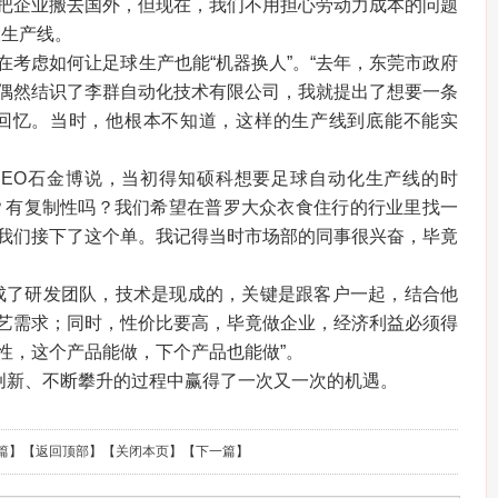
把企业搬去国外，但现在，我们不用担心劳动力成本的问题
大生产线。
在考虑如何让足球生产也能“机器换人”。“去年，东莞市政府
偶然结识了李群自动化技术有限公司，我就提出了想要一条
冲回忆。当时，他根本不知道，这样的生产线到底能不能实
CEO石金博说，当初得知硕科想要足球自动化生产线的时
？有复制性吗？我们希望在普罗大众衣食住行的行业里找一
我们接下了这个单。我记得当时市场部的同事很兴奋，毕竟
组成了研发团队，技术是现成的，关键是跟客户一起，结合他
艺需求；同时，性价比要高，毕竟做企业，经济利益必须得
性，这个产品能做，下个产品也能做”。
断创新、不断攀升的过程中赢得了一次又一次的机遇。
篇
】【
返回顶部
】【
关闭本页
】【
下一篇
】