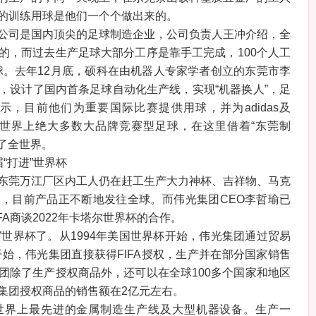
的训练用球是他们一个个做出来的。
公司是国内顶尖的足球制造企业，公司负责人王冲介绍，全
的，而过去生产足球大部分工序是靠手工完成，100个人工
足球。去年12月底，硕科在由机器人专家学者创立的东莞市李
，设计了国内首条足球自动化生产线，实现“机器换人”，足
示，目前他们为重要国际比赛提供用球，并为adidas及
说，世界上绝大多数大品牌竞赛型足球，在这里借着“东莞制
向了全世界。
“打进”世界杯
东莞万江厂区内工人仍在赶工生产大力神杯、吉祥物、马克
，目前产品正不断地发往全球。而伟光集团CEO李哲瑜已
FA商谈2022年卡塔尔世界杯的合作。
”世界杯了。从1994年美国世界杯开始，伟光集团通过贸易
开始，伟光集团直接获得FIFA授权，生产并在部分国家销售
团除了生产授权商品外，还可以在全球100多个国家和地区
集团授权商品的销售额在2亿元左右。
世界上最先进的金属制造生产线及大型机器设备。生产一