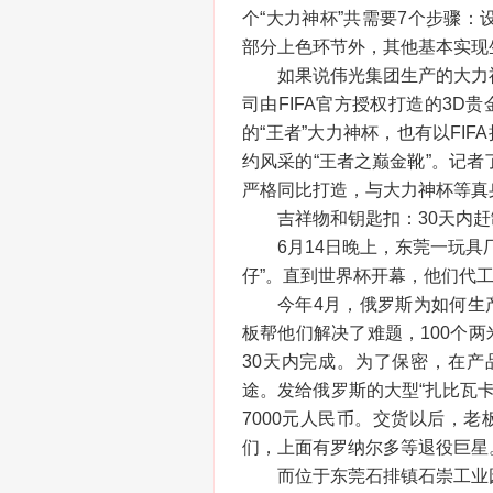
个“大力神杯”共需要7个步骤
部分上色环节外，其他基本实现
如果说伟光集团生产的大力
司由FIFA官方授权打造的3D
的“王者”大力神杯，也有以FI
约风采的“王者之巅金靴”。记
严格同比打造，与大力神杯等真
吉祥物和钥匙扣：30天内赶制
6月14日晚上，东莞一玩
仔”。直到世界杯开幕，他们代工
今年4月，俄罗斯为如何生
板帮他们解决了难题，100个两
30天内完成。为了保密，在
途。发给俄罗斯的大型“扎比瓦
7000元人民币。交货以后，
们，上面有罗纳尔多等退役巨星
而位于东莞石排镇石崇工业