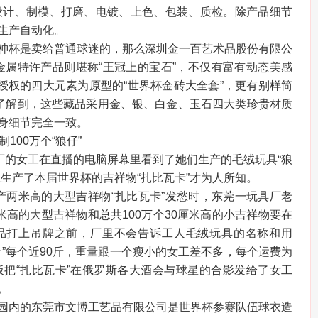
：设计、制模、打磨、电镀、上色、包装、质检。除产品细节
生产自动化。
神杯是卖给普通球迷的，那么深圳金一百艺术品股份有限公
贵金属特许产品则堪称“王冠上的宝石”，不仅有富有动态美感
FA授权的四大元素为原型的“世界杯金砖大全套”，更有别样简
者了解到，这些藏品采用金、银、白金、玉石四大类珍贵材质
身细节完全一致。
100万个“狼仔”
具厂的女工在直播的电脑屏幕里看到了她们生产的毛绒玩具“狼
生产了本届世界杯的吉祥物“扎比瓦卡”才为人所知。
产两米高的大型吉祥物“扎比瓦卡”发愁时，东莞一玩具厂老
米高的大型吉祥物和总共100万个30厘米高的小吉祥物要在
产品打上吊牌之前，厂里不会告诉工人毛绒玩具的名称和用
卡”每个近90斤，重量跟一个瘦小的女工差不多，每个运费为
老板把“扎比瓦卡”在俄罗斯各大酒会与球星的合影发给了女工
。
园内的东莞市文博工艺品有限公司是世界杯参赛队伍球衣造