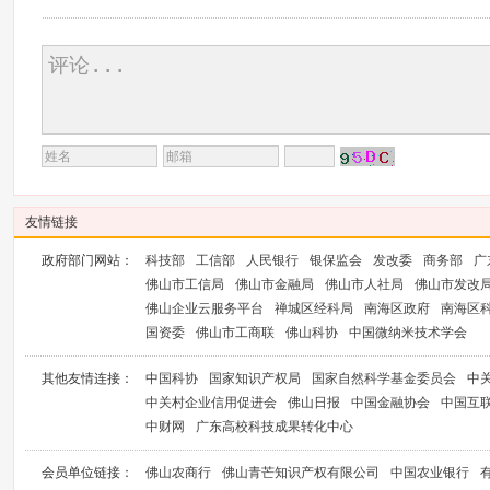
友情链接
政府部门网站：
科技部
工信部
人民银行
银保监会
发改委
商务部
广
佛山市工信局
佛山市金融局
佛山市人社局
佛山市发改
佛山企业云服务平台
禅城区经科局
南海区政府
南海区
国资委
佛山市工商联
佛山科协
中国微纳米技术学会
其他友情连接：
中国科协
国家知识产权局
国家自然科学基金委员会
中
中关村企业信用促进会
佛山日报
中国金融协会
中国互
中财网
广东高校科技成果转化中心
会员单位链接：
佛山农商行
佛山青芒知识产权有限公司
中国农业银行