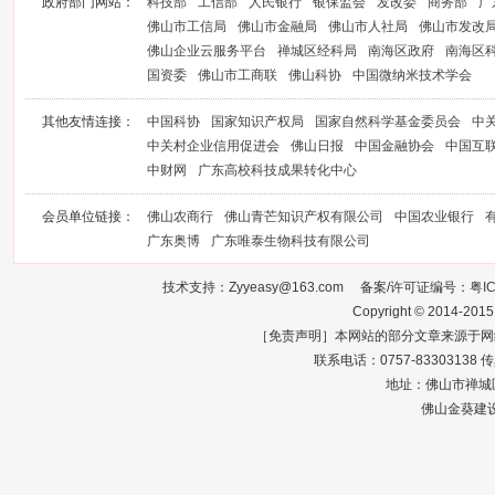
政府部门网站：
科技部
工信部
人民银行
银保监会
发改委
商务部
广
佛山市工信局
佛山市金融局
佛山市人社局
佛山市发改
佛山企业云服务平台
禅城区经科局
南海区政府
南海区
国资委
佛山市工商联
佛山科协
中国微纳米技术学会
其他友情连接：
中国科协
国家知识产权局
国家自然科学基金委员会
中
中关村企业信用促进会
佛山日报
中国金融协会
中国互
中财网
广东高校科技成果转化中心
会员单位链接：
佛山农商行
佛山青芒知识产权有限公司
中国农业银行
广东奥博
广东唯泰生物科技有限公司
技术支持：Zyyeasy@163.com 备案/许可证编号：
粤I
Copyright © 2014-2015
［免责声明］本网站的部分文章来源于网
联系电话：0757-83303138 传真：0
地址：佛山市禅城区
佛山金葵建