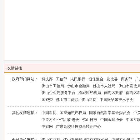
友情链接
政府部门网站：
科技部
工信部
人民银行
银保监会
发改委
商务部
广
佛山市工信局
佛山市金融局
佛山市人社局
佛山市发改
佛山企业云服务平台
禅城区经科局
南海区政府
南海区
国资委
佛山市工商联
佛山科协
中国微纳米技术学会
其他友情连接：
中国科协
国家知识产权局
国家自然科学基金委员会
中
中关村企业信用促进会
佛山日报
中国金融协会
中国互
中财网
广东高校科技成果转化中心
会员单位链接：
佛山农商行
佛山青芒知识产权有限公司
中国农业银行