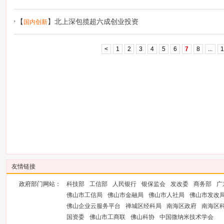
【
】
北上深包揽超六成创业投资
国内创新
<
1
2
3
4
5
6
7
8
...
1
友情链接
政府部门网站：
科技部
工信部
人民银行
银保监会
发改委
商务部
广
佛山市工信局
佛山市金融局
佛山市人社局
佛山市发改
佛山企业云服务平台
禅城区经科局
南海区政府
南海区
国资委
佛山市工商联
佛山科协
中国微纳米技术学会