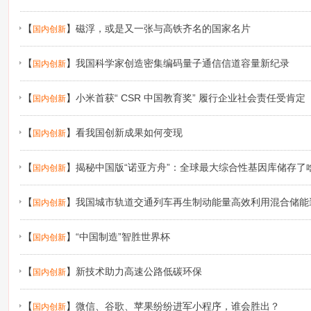
【
】
磁浮，或是又一张与高铁齐名的国家名片
国内创新
【
】
我国科学家创造密集编码量子通信信道容量新纪录
国内创新
【
】
小米首获“ CSR 中国教育奖” 履行企业社会责任受肯定
国内创新
【
】
看我国创新成果如何变现
国内创新
【
】
揭秘中国版“诺亚方舟”：全球最大综合性基因库储存了
国内创新
【
】
我国城市轨道交通列车再生制动能量高效利用混合储能
国内创新
【
】
“中国制造”智胜世界杯
国内创新
【
】
新技术助力高速公路低碳环保
国内创新
【
】
微信、谷歌、苹果纷纷进军小程序，谁会胜出？
国内创新