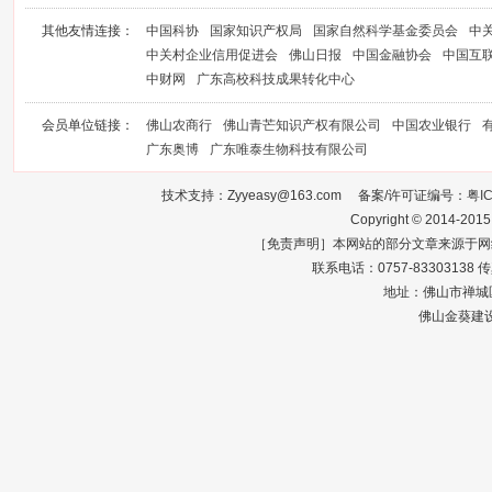
其他友情连接：
中国科协
国家知识产权局
国家自然科学基金委员会
中
中关村企业信用促进会
佛山日报
中国金融协会
中国互
中财网
广东高校科技成果转化中心
会员单位链接：
佛山农商行
佛山青芒知识产权有限公司
中国农业银行
广东奥博
广东唯泰生物科技有限公司
技术支持：Zyyeasy@163.com 备案/许可证编号：
粤I
Copyright © 2014-2015
［免责声明］本网站的部分文章来源于网
联系电话：0757-83303138 传真：0
地址：佛山市禅城区
佛山金葵建